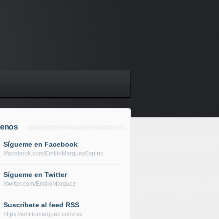
uenos
Sígueme en Facebook
//facebook.com/EmilioMarquezEspino
Sígueme en Twitter
//twitter.com/EmilioMarquez
Suscríbete al feed RSS
https://emiliomarquez.com/rss