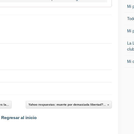
Mi p
Todo
Mi p
La 
clu
Mi 
 la...
Yahoo respuestas: muerte por demasiada libertad?...
Regresar al inicio