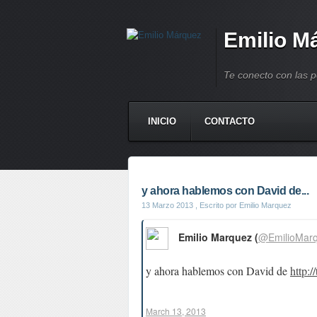
Emilio M
Te conecto con las 
INICIO
CONTACTO
y ahora hablemos con David de...
13 Marzo 2013
, Escrito por Emilio Marquez
Emilio Marquez (
@EmilioMar
y ahora hablemos con David de
http
March 13, 2013