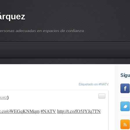
árquez
personas adecuadas en espacios de confianza
Síg
Etiquetado en
#NATV
quez
)
://t.co/oWEGqKNMqm
#NATV
http://t.co/fO5JYJq7TN