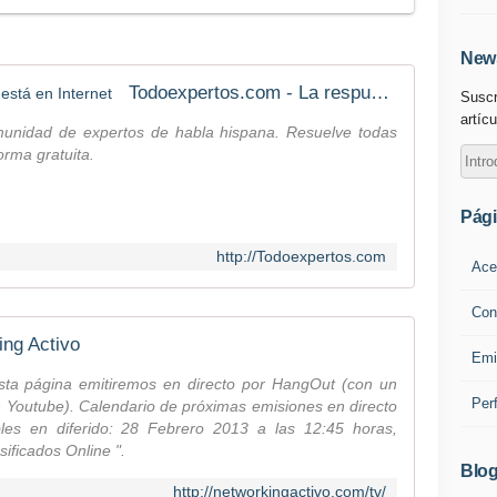
News
Todoexpertos.com - La respuesta está en Internet
Suscr
artícu
unidad de expertos de habla hispana. Resuelve todas
orma gratuita.
Pág
http://Todoexpertos.com
Ace
Con
ing Activo
Emi
esta página emitiremos en directo por HangOut (con un
Per
 Youtube). Calendario de próximas emisiones en directo
bles en diferido: 28 Febrero 2013 a las 12:45 horas,
ificados Online ".
Blog
http://networkingactivo.com/tv/