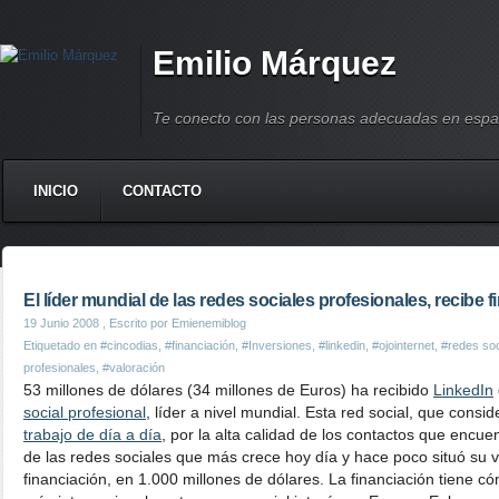
Emilio Márquez
Te conecto con las personas adecuadas en espa
INICIO
CONTACTO
El líder mundial de las redes sociales profesionales, recibe 
19 Junio 2008
, Escrito por Emienemiblog
Etiquetado en
#cincodias
,
#financiación
,
#Inversiones
,
#linkedin
,
#ojointernet
,
#redes so
profesionales
,
#valoración
53 millones de dólares (34 millones de Euros) ha recibido
LinkedIn
social profesional
, líder a nivel mundial. Esta red social, que consi
trabajo de día a día
, por la alta calidad de los contactos que encu
de las redes sociales que más crece hoy día y hace poco situó su v
financiación, en 1.000 millones de dólares. La financiación tiene c