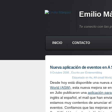
Emilio M
Te conecto con las 
INICIO
CONTACTO
Nueva aplicación de eventos en A
9 Octubre 2008
, Escrito por Emienemiblog
Etiquetado en
#a
,
#A small World
Desde hoy está disponible una nueva ap
World (ASW)
, esta nueva mejora se e
en Julio publicaron una
aplicación para
inglés al español, el mail que han env
estamos muy contentos de anunciar el 
eventos. Confiamos que las mejoras en 