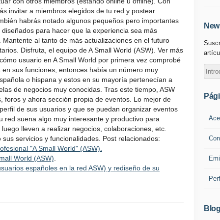
tuar con otros miembros (estando online u offline). Con
s invitar a miembros elegidos de tu red y postear
ambién habrás notado algunos pequeños pero importantes
News
, diseñados para hacer que la experiencia sea más
Mantente al tanto de más actualizaciones en el futuro
Suscr
arios. Disfruta, el equipo de A Small World (ASW). Ver más
artícu
 cómo usuario en A Small World por primera vez comprobé
ta en sus funciones, entonces había un número muy
spañola o hispana y estos en su mayoría pertenecían a
elas de negocios muy conocidas. Tras este tiempo, ASW
Pág
foros y ahora sección propia de eventos. Lo mejor de
 perfil de sus usuarios y que se puedan organizar eventos
Ace
u red suena algo muy interesante y productivo para
 luego lleven a realizar negocios, colaboraciones, etc.
Con
us servicios y funcionalidades. Post relacionados:
rofesional "A Small World" (ASW).
Small World (ASW)
.
Emi
suarios españoles en la red ASW) y rediseño de su
Per
Blog