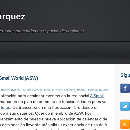
árquez
personas adecuadas en espacios de confianza
Síg
 Small World (ASW)
,
#ASW
,
#ASW - A Small World
,
#red
,
#Redes sociales
,
#small
,
#social
,
#world
licación para gestionar eventos en la red social
A Small
nmarca en un plan de aumento de funcionalidades pues ya
 foros
. Os transcribo en una traducción libre desde el
iado a sus usuarios: Querido miembro de ASW, hoy,
lanzamiento de nuestra nueva aplicación de calendario de
esta sección llevarán más allá tu experiencia de uso de A