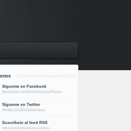
uenos
Sígueme en Facebook
//facebook.com/EmilioMarquezEspino
Sígueme en Twitter
//twitter.com/EmilioMarquez
Suscríbete al feed RSS
https://emiliomarquez.com/rss