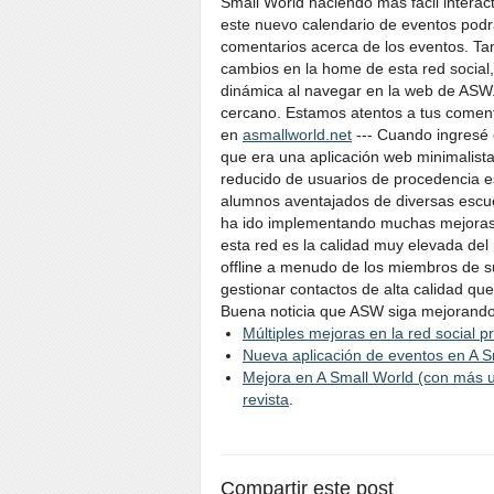
Small World haciendo más fácil interac
este nuevo calendario de eventos podrá
comentarios acerca de los eventos. T
cambios en la home de esta red social
dinámica al navegar en la web de ASW. 
cercano. Estamos atentos a tus coment
en
asmallworld.net
--- Cuando ingresé
que era una aplicación web minimalis
reducido de usuarios de procedencia e
alumnos aventajados de diversas escu
ha ido implementando muchas mejoras, 
esta red es la calidad muy elevada del
offline a menudo de los miembros de s
gestionar contactos de alta calidad que
Buena noticia que ASW siga mejorando s
Múltiples mejoras en la red social p
Nueva aplicación de eventos en A 
Mejora en A Small World (con más u
revista
.
Compartir este post