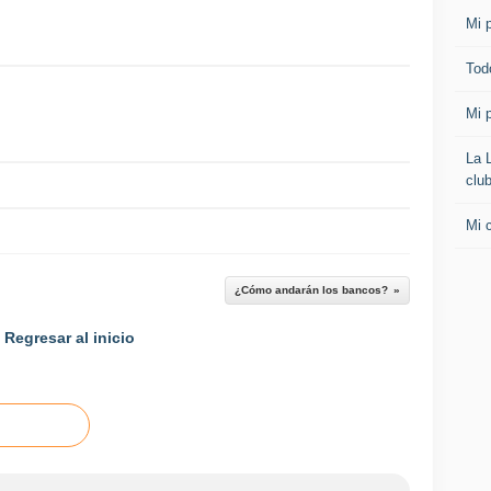
Mi p
Todo
Mi p
La 
clu
Mi 
¿Cómo andarán los bancos?
Regresar al inicio