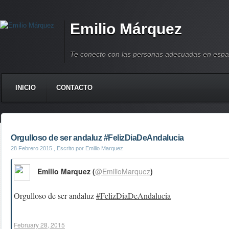
Emilio Márquez
Te conecto con las personas adecuadas en espa
INICIO
CONTACTO
Orgulloso de ser andaluz #FelizDiaDeAndalucia
28 Febrero 2015
, Escrito por Emilio Marquez
Emilio Marquez (
@EmilioMarquez
)
Orgulloso de ser andaluz
#FelizDiaDeAndalucia
February 28, 2015