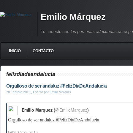
Emilio Márquez
Te conecto con las personas adecuadas en espa
INICIO
CONTACTO
felizdiadeandalucia
Orgulloso de ser andaluz #FelizDiaDeAndalucia
28 Febrero 2015
, Escrito por Emilio Marquez
Emilio Marquez (
@EmilioMarquez
)
Orgulloso de ser andaluz
#FelizDiaDeAndalucia
February 28, 2015