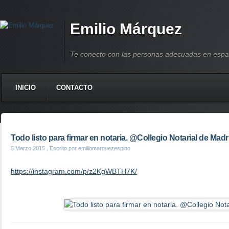
Emilio Márquez
Te conecto con las personas adecuadas en espa
INICIO
CONTACTO
Todo listo para firmar en notaria. @Collegio Notarial de Madr
5 Marzo 2015
, Escrito por emiliomarquezespino
https://instagram.com/p/z2KgWBTH7K/