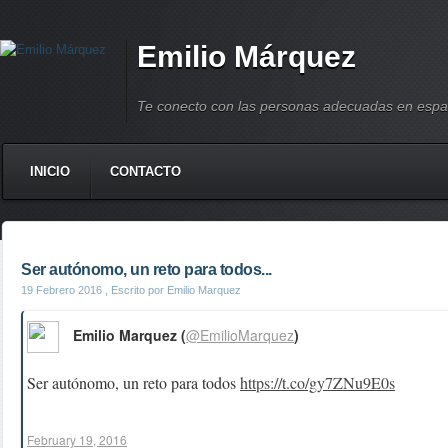
Emilio Márquez
Te conecto con las personas adecuadas en espa
INICIO
CONTACTO
Ser autónomo, un reto para todos...
19 Febrero 2016
, Escrito por Emilio Marquez
Emilio Marquez (
@EmilioMarquez
)
Ser autónomo, un reto para todos
https://t.co/gy7ZNu9E0s
February 19, 2016