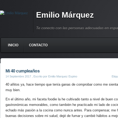
Emilio Márquez
Te conecto con las personas adecuadas en espa
INICIO
CONTACTO
Mi 40 cumpleaños
14 Septiembre 2017
, Escrito por Emilio Marquez Espino
Etiq
40 añitos ya, hace tiempo que tenía ganas de comprobar como me sienta 
muy bien.
En el último año, mi faceta foodie la he cultivado tanto a nivel de buen c
gastronómicas memorables, como también he practicado mi lado de cocini
echado más pasión a la cocina como nunca antes. Para compensar, me 
buenas decisiones sobre mi salud, dejé de fumar y cambié hábitos a mejo