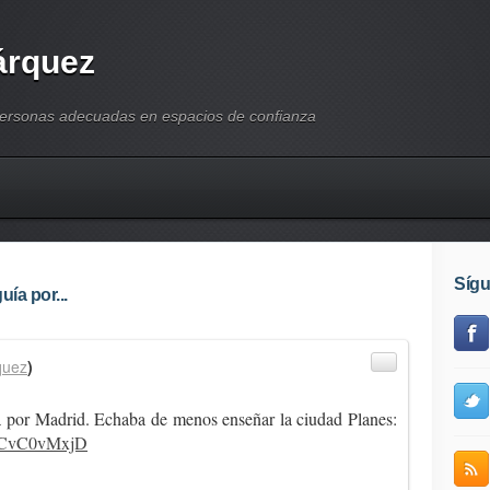
árquez
personas adecuadas en espacios de confianza
Síg
ía por...
quez
)
ía por Madrid. Echaba de menos enseñar la ciudad Planes:
o/NCvC0vMxjD