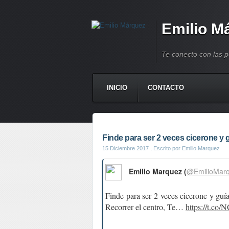
Emilio M
Te conecto con las 
INICIO
CONTACTO
Finde para ser 2 veces cicerone y gu
15 Diciembre 2017
, Escrito por Emilio Marquez
Emilio Marquez (
@EmilioMar
Finde para ser 2 veces cicerone y gu
Recorrer el centro, Te…
https://t.c