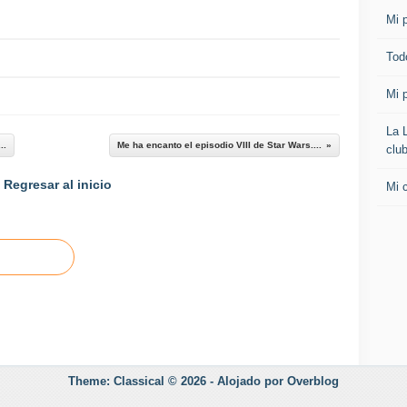
Mi p
Todo
Mi p
La 
..
Me ha encanto el episodio VIII de Star Wars....
clu
Regresar al inicio
Mi 
Theme: Classical © 2026 -
Alojado por
Overblog