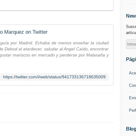
News
Suscr
io Marquez on Twitter
artícu
 guía por Madrid. Echaba de menos enseñar la ciudad
de Debod al atardecer, saludar al Angel Caído, encontrar
degustar mariscos en mercado y perderse por Malasaña y
Pág
Ace
https://twitter.com/i/web/status/941733136718635009
Con
Emi
Per
Blog