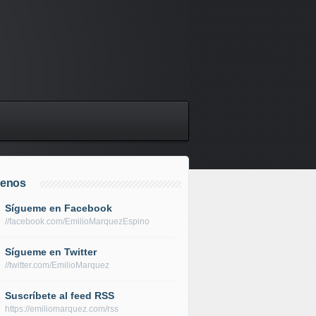
uenos
Sígueme en Facebook
//facebook.com/EmilioMarquezEspino
Sígueme en Twitter
//twitter.com/EmilioMarquez
Suscríbete al feed RSS
https://emiliomarquez.com/rss