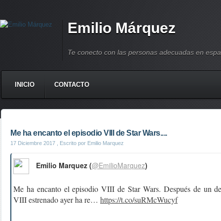
Emilio Márquez
Te conecto con las personas adecuadas en espa
INICIO
CONTACTO
Me ha encanto el episodio VIII de Star Wars....
17 Diciembre 2017
, Escrito por Emilio Marquez
Emilio Marquez (
@EmilioMarquez
)
Me ha encanto el episodio VIII de Star Wars. Después de un de
VIII estrenado ayer ha re…
https://t.co/suRMcWucyf