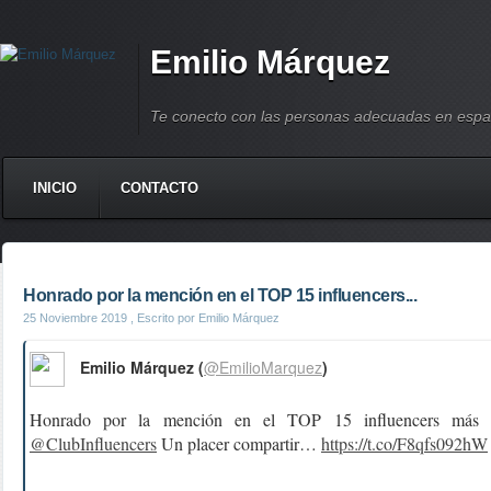
Emilio Márquez
Te conecto con las personas adecuadas en espa
INICIO
CONTACTO
Honrado por la mención en el TOP 15 influencers...
25 Noviembre 2019
, Escrito por Emilio Márquez
Emilio Márquez (
@EmilioMarquez
)
Honrado por la mención en el TOP 15 influencers más r
@ClubInfluencers
Un placer compartir…
https://t.co/F8qfs092hW