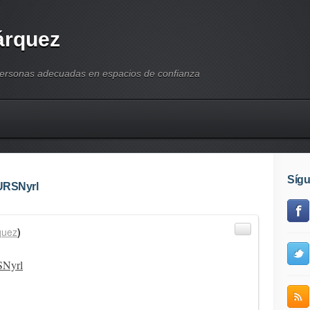
árquez
personas adecuadas en espacios de confianza
Síg
5URSNyrl
quez
)
SNyrl