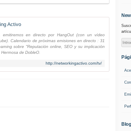
News
ing Activo
Suscr
artícu
a emitiremos en directo por HangOut (con un vídeo
be). Calendario de próximas emisiones en directo : 31
eaming sobre "Reputación online, SEO y su implicación
go Hermosa de DobleO.
Pág
http://networkingactivo.com/tv/
Ace
Con
Emi
Per
Blog