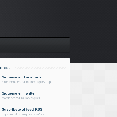
uenos
Sígueme en Facebook
//facebook.com/EmilioMarquezEspino
Sígueme en Twitter
//twitter.com/EmilioMarquez
Suscríbete al feed RSS
https://emiliomarquez.com/rss