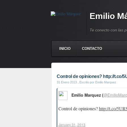
Emilio M
Te conecto con las 
INICIO
CONTACTO
Control de opiniones? http://t.co/
31 Enero 2013
, Escrito por Emilio Marquez
Emilio Marquez (
@EmilioMar
Control de opiniones?
http://t.co/5UR
January 31, 2013