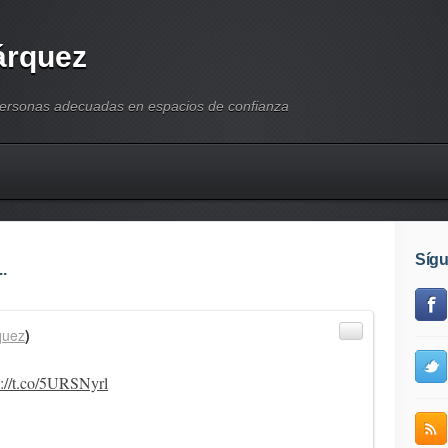
árquez
personas adecuadas en espacios de confianza
Síg
.
quez
)
p://t.co/5URSNyrl