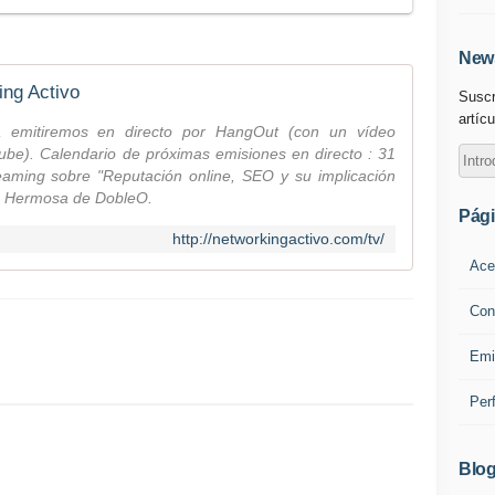
News
ing Activo
Suscr
artícu
a emitiremos en directo por HangOut (con un vídeo
be). Calendario de próximas emisiones en directo : 31
eaming sobre "Reputación online, SEO y su implicación
go Hermosa de DobleO.
Pág
http://networkingactivo.com/tv/
Ace
Con
Emi
Per
Blog