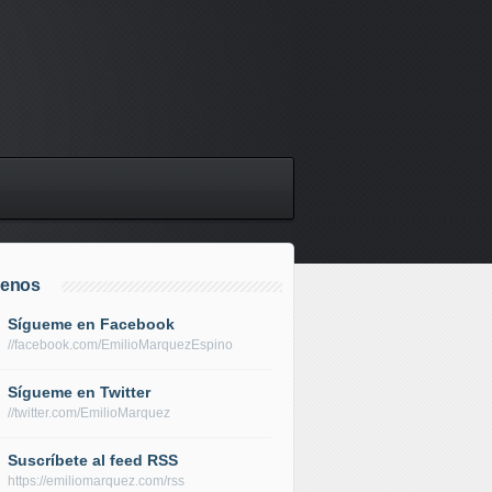
uenos
Sígueme en Facebook
//facebook.com/EmilioMarquezEspino
Sígueme en Twitter
//twitter.com/EmilioMarquez
Suscríbete al feed RSS
https://emiliomarquez.com/rss