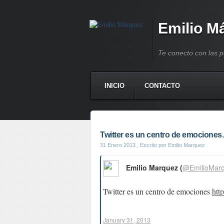
Emilio M
Te conecto con las 
INICIO
CONTACTO
Twitter es un centro de emociones..
31 Enero 2013
, Escrito por Emilio Marquez
Emilio Marquez (
@EmilioMar
Twitter es un centro de emociones
htt
January 31, 2013