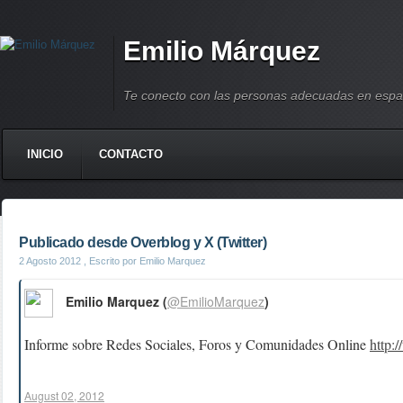
Emilio Márquez
Te conecto con las personas adecuadas en espa
INICIO
CONTACTO
Publicado desde Overblog y X (Twitter)
2 Agosto 2012
, Escrito por Emilio Marquez
Emilio Marquez (
@EmilioMarquez
)
Informe sobre Redes Sociales, Foros y Comunidades Online
http:
August 02, 2012