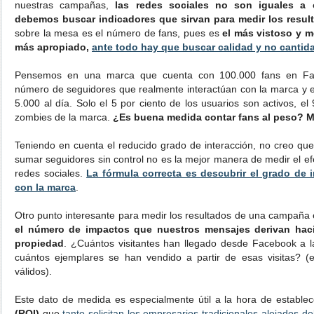
nuestras campañas,
las redes sociales no son iguales a o
debemos buscar indicadores que sirvan para medir los resul
sobre la mesa es el número de fans, pues es
el más vistoso y m
más apropiado,
ante todo hay que buscar calidad y no cantid
Pensemos en una marca que cuenta con 100.000 fans en Fac
número de seguidores que realmente interactúan con la marca y 
5.000 al día. Solo el 5 por ciento de los usuarios son activos, e
zombies de la marca.
¿Es buena medida contar fans al peso? M
Teniendo en cuenta el reducido grado de interacción, no creo qu
sumar seguidores sin control no es la mejor manera de medir el 
redes sociales.
La fórmula correcta es descubrir el grado de 
con la marca
.
Otro punto interesante para medir los resultados de una campaña 
el número de impactos que nuestros mensajes derivan haci
propiedad
. ¿Cuántos visitantes han llegado desde Facebook a 
cuántos ejemplares se han vendido a partir de esas visitas? (e
válidos).
Este dato de medida es especialmente útil a la hora de estable
(ROI)
que
tanto solicitan los empresarios tradicionales alejados de