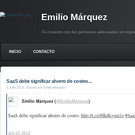
Emilio Márquez
Te conecto con las personas adecuadas en espa
INICIO
CONTACTO
SaaS debe significar ahorro de costes....
3 Julio 2013
, Escrito por Emilio Marquez
Emilio Marquez (
@EmilioMarquez
)
SaaS debe significar ahorro de costes.
http://t.co/8IktKgsm1o
#Saa
July 03, 2013