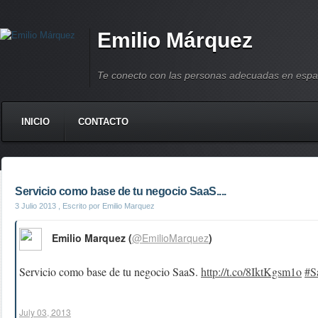
Emilio Márquez
Te conecto con las personas adecuadas en espa
INICIO
CONTACTO
Servicio como base de tu negocio SaaS....
3 Julio 2013
, Escrito por Emilio Marquez
Emilio Marquez (
@EmilioMarquez
)
Servicio como base de tu negocio SaaS.
http://t.co/8IktKgsm1o
#S
July 03, 2013