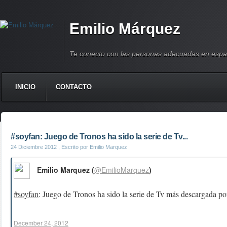
Emilio Márquez
Te conecto con las personas adecuadas en espa
INICIO
CONTACTO
#soyfan: Juego de Tronos ha sido la serie de Tv...
24 Diciembre 2012
, Escrito por Emilio Marquez
Emilio Marquez (
@EmilioMarquez
)
#soyfan
: Juego de Tronos ha sido la serie de Tv más descargada p
December 24, 2012