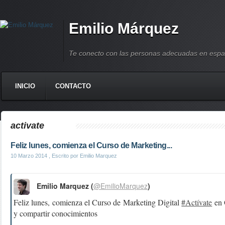
Emilio Márquez
Te conecto con las personas adecuadas en espa
INICIO
CONTACTO
activate
Feliz lunes, comienza el Curso de Marketing...
10 Marzo 2014
, Escrito por Emilio Marquez
Emilio Marquez (
@EmilioMarquez
)
Feliz lunes, comienza el Curso de Marketing Digital
#Actívate
en 
y compartir conocimientos