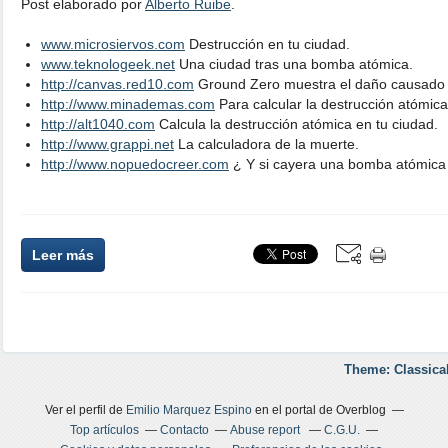
Post elaborado por
Alberto Ruibe
.
www.microsiervos.com
Destrucción en tu ciudad.
www.teknologeek.net
Una ciudad tras una bomba atómica.
http://canvas.red10.com
Ground Zero muestra el daño causado p
http://www.minademas.com
Para calcular la destrucción atómica
http://alt1040.com
Calcula la destrucción atómica en tu ciudad.
http://www.grappi.net
La calculadora de la muerte.
http://www.nopuedocreer.com
¿ Y si cayera una bomba atómica 
Leer más
Theme: Classica
Ver el perfil de
Emilio Marquez Espino
en el portal de Overblog
Top artículos
Contacto
Abuse report
C.G.U.