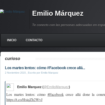
Emilio Márquez
Te conecto con las personas adecuadas en espa
INICIO
CONTACTO
curioso
Los martes lentos: cómo #Facebook crece allá...
2 Noviembre 2015
, Escrito por Emilio Marquez
Emilio Marquez (
@EmilioMarquez
)
Los martes lentos: cómo
#Facebook
crece allá done la cone
https://t.co/HsiqZh2WvJ