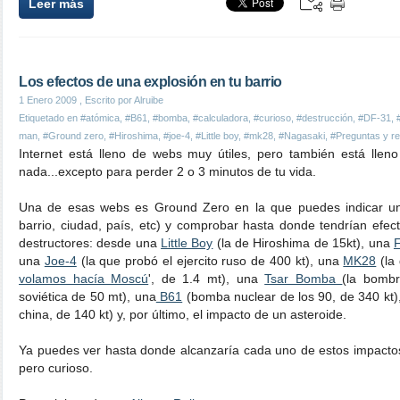
Leer más
Los efectos de una explosión en tu barrio
1 Enero 2009
, Escrito por Alruibe
Etiquetado en
#atómica
,
#B61
,
#bomba
,
#calculadora
,
#curioso
,
#destrucción
,
#DF-31
,
man
,
#Ground zero
,
#Hiroshima
,
#joe-4
,
#Little boy
,
#mk28
,
#Nagasaki
,
#Preguntas y r
Internet está lleno de webs muy útiles, pero también está lle
nada...excepto para perder 2 o 3 minutos de tu vida.
Una de esas webs es Ground Zero en la que puedes indicar u
barrio, ciudad, país, etc) y comprobar hasta donde tendrían efect
destructores: desde una
Little Boy
(la de Hiroshima de 15kt), una
una
Joe-4
(la que probó el ejercito ruso de 400 kt), una
MK28
(la 
volamos hacía Moscú
', de 1.4 mt), una
Tsar Bomba
(la bomb
soviética de 50 mt), una
B61
(bomba nuclear de los 90, de 340 kt
china, de 140 kt) y, por último, el impacto de un asteroide.
Ya puedes ver hasta donde alcanzaría cada uno de estos impactos e
pero curioso.