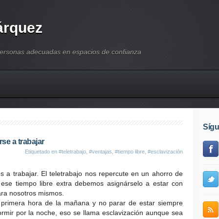
árquez
personas adecuadas en espacios de confianza
Síg
rse a trabajar
Etiquetado en
#teletrabajo
,
#ventajas
,
#tiempo libre
,
#esclavización
s a trabajar. El teletrabajo nos repercute en un ahorro de
 ese tiempo libre extra debemos asignárselo a estar con
ara nosotros mismos.
e primera hora de la mañana y no parar de estar siempre
mir por la noche, eso se llama esclavización aunque sea