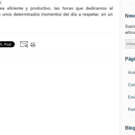
o.
ea eficiente y productivo, las horas que dedicamos al
en unos determinados momentos del día a respetar, en un
News
Suscr
artícu
Pág
Ace
Con
Emi
Per
Blog