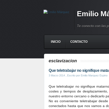
Emilio M
Te conecto con las 
INICIO
CONTACTO
esclavizacion
Que teletrabajar no signifique mata
3 Marzo 2014
, Escrito por Emilio Marquez Espino
Que teletrabajar no signifique matarno
costes y tiempos de desplazamiento,
nuestro entorno cercano o dedicarlo p
No es conveniente teletrabajar desd
conectados hasta que nos vamos a dor