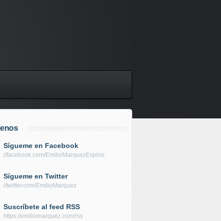
uenos
Sígueme en Facebook
//facebook.com/EmilioMarquezEspino
Sígueme en Twitter
//twitter.com/EmilioMarquez
Suscríbete al feed RSS
https://emiliomarquez.com/rss