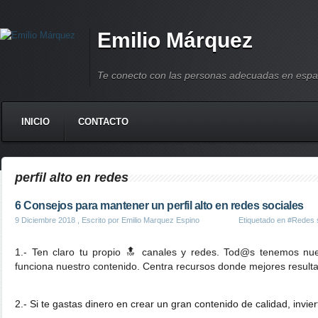
Emilio Márquez
Te conecto con las personas adecuadas en espa
INICIO
CONTACTO
perfil alto en redes
6 Consejos para mantener un perfil alto en redes sociales
9 Diciembre 2018
, Escrito por Emilio Marquez Espino
Etiquetado en
#Redes 
1.- Ten claro tu propio 🔝 canales y redes. Tod@s tenemos nu
funciona nuestro contenido. Centra recursos donde mejores result
2.- Si te gastas dinero en crear un gran contenido de calidad, invi