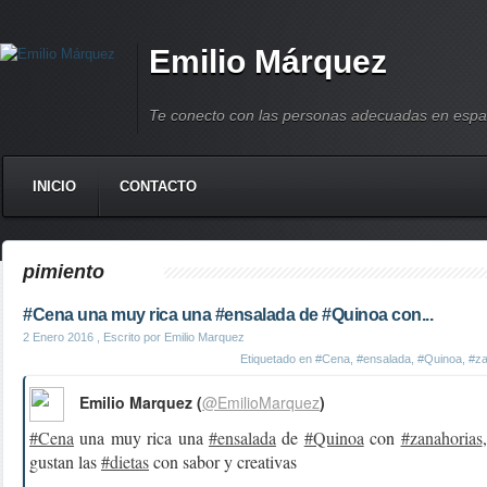
Emilio Márquez
Te conecto con las personas adecuadas en espa
INICIO
CONTACTO
pimiento
#Cena una muy rica una #ensalada de #Quinoa con...
2 Enero 2016
, Escrito por Emilio Marquez
Etiquetado en
#Cena
,
#ensalada
,
#Quinoa
,
#za
Emilio Marquez (
@EmilioMarquez
)
#Cena
una muy rica una
#ensalada
de
#Quinoa
con
#zanahorias
gustan las
#dietas
con sabor y creativas