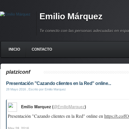
Emilio Márquez
Te conecto con las personas adecuadas en espa
INICIO
CONTACTO
platziconf
Presentación "Cazando clientes en la Red" online...
28 Mayo 2016
, Escrito por Emilio Marquez
Emilio Marquez (
@EmilioMarquez
)
Presentación "Cazando clientes en la Red" online en
https://t.co/
May 28, 2016