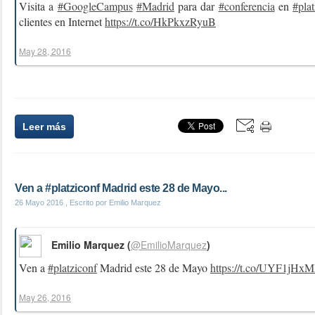
Visita a
#GoogleCampus
#Madrid
para dar
#conferencia
en
#pla
clientes en Internet
https://t.co/HkPkxzRyuB
May 28, 2016
Leer más
Ven a #platziconf Madrid este 28 de Mayo...
26 Mayo 2016
, Escrito por Emilio Marquez
Emilio Marquez (
@EmilioMarquez
)
Ven a
#platziconf
Madrid este 28 de Mayo
https://t.co/UYF1jHx
May 26, 2016