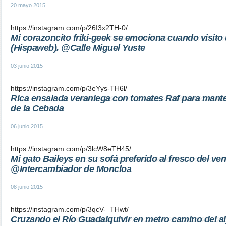
20 mayo 2015
https://instagram.com/p/26I3x2TH-0/
Mi corazoncito friki-geek se emociona cuando visito
(Hispaweb). @Calle Miguel Yuste
03 junio 2015
https://instagram.com/p/3eYys-TH6l/
Rica ensalada veraniega con tomates Raf para mant
de la Cebada
06 junio 2015
https://instagram.com/p/3lcW8eTH45/
Mi gato Baileys en su sofá preferido al fresco del ven
@Intercambiador de Moncloa
08 junio 2015
https://instagram.com/p/3qcV-_THwt/
Cruzando el Río Guadalquivir en metro camino del al