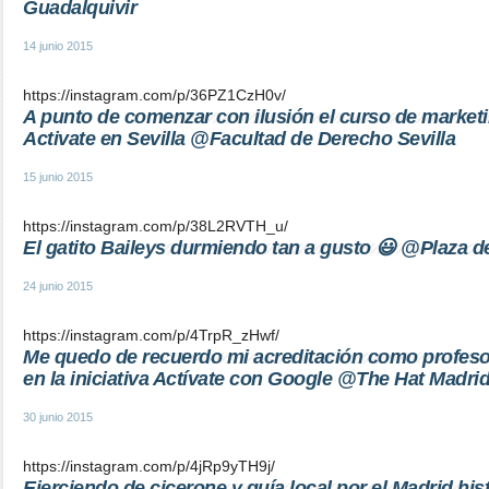
Guadalquivir
14 junio 2015
https://instagram.com/p/36PZ1CzH0v/
A punto de comenzar con ilusión el curso de marketi
Activate en Sevilla @Facultad de Derecho Sevilla
15 junio 2015
https://instagram.com/p/38L2RVTH_u/
El gatito Baileys durmiendo tan a gusto 😃 @Plaza 
24 junio 2015
https://instagram.com/p/4TrpR_zHwf/
Me quedo de recuerdo mi acreditación como profesor
en la iniciativa Actívate con Google @The Hat Madri
30 junio 2015
https://instagram.com/p/4jRp9yTH9j/
Ejerciendo de cicerone y guía local por el Madrid hist