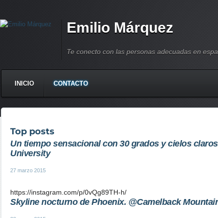
Emilio Márquez
Te conecto con las personas adecuadas en espa
INICIO
CONTACTO
Top posts
Un tiempo sensacional con 30 grados y cielos claro
University
27 marzo 2015
https://instagram.com/p/0vQg89TH-h/
Skyline nocturno de Phoenix. @Camelback Mountain