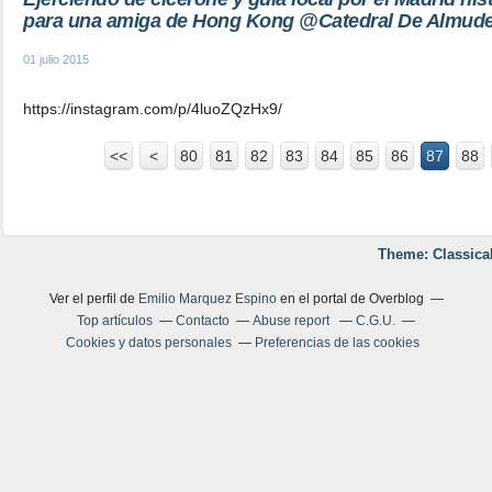
para una amiga de Hong Kong @Catedral De Almud
01 julio 2015
https://instagram.com/p/4luoZQzHx9/
<<
<
10
20
30
40
50
60
70
80
81
82
83
84
85
86
87
88
Theme: Classica
Ver el perfil de
Emilio Marquez Espino
en el portal de Overblog
Top artículos
Contacto
Abuse report
C.G.U.
Cookies y datos personales
Preferencias de las cookies