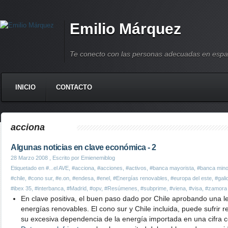
Emilio Márquez
Te conecto con las personas adecuadas en espa
INICIO
CONTACTO
acciona
Algunas noticias en clave económica - 2
28 Marzo 2008
, Escrito por Emienemiblog
Etiquetado en
#...el AVE
,
#acciona
,
#acciones
,
#activos
,
#banca mayorista
,
#banca mino
#chile
,
#cono sur
,
#e.on
,
#endesa
,
#enel
,
#Energías renovables
,
#europa del este
,
#gali
#ibex 35
,
#interbanca
,
#Madrid
,
#opv
,
#Resúmenes
,
#subprime
,
#viena
,
#visa
,
#zamora
En clave positiva, el buen paso dado por Chile aprobando una l
energías renovables. El cono sur y Chile incluida, puede sufrir 
su excesiva dependencia de la energía importada en una cifra 