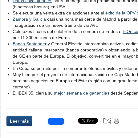
Datos escalofriantes
sobre la magnitud del problema de morosid
(hipotecas basura) en USA.
Se ejecuta una venta extra de acciones ante el
éxito de la OPV
Zamora y Galicia
casi una hora más cerca de Madrid a partir del 
inauguración de un nuevo tramo de vía AVE.
Coletazos finales del culebrón de la compra de Endesa.
E.On co
por 11.800 millones de Euros.
Banco Santander
y General Electric intercambian activos, cedie
entidad italiana Interbanca (banca corporativa) y obteniendo la 
de GE en parte de Europa. El objetivo, convertirse en el mayor 
Europa.
En Cuba se permite por fin comprar teléfonos móviles y ordena
Muy bien por el proyecto de internacionalización de Caja Madri
para sus negocios en Europa del Este (región con un gran factor
cercano).
El IBEX 35, cierra su
mejor semana de ganancias
desde Septie
Leer más