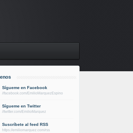
uenos
Sígueme en Facebook
//facebook.com/EmilioMarquezEspino
Sígueme en Twitter
//twitter.com/EmilioMarquez
Suscríbete al feed RSS
https://emiliomarquez.com/rss