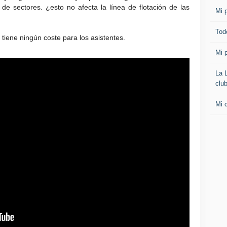
 de sectores. ¿esto no afecta la línea de flotación de las
Mi p
Todo
 tiene ningún coste para los asistentes.
Mi p
La 
clu
Mi 