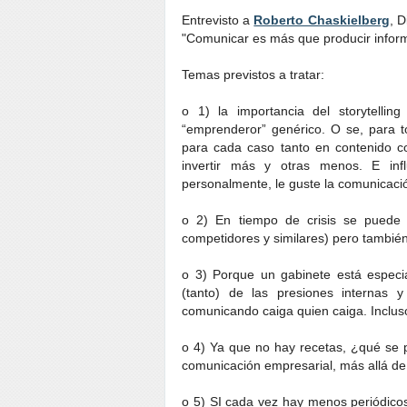
Entrevisto a
Roberto Chaskielberg
, 
"Comunicar es más que producir infor
Temas previstos a tratar:
o 1) la importancia del storytell
“emprenderor” genérico. O se, para to
para cada caso tanto en contenido c
invertir más y otras menos. E in
personalmente, le guste la comunicaci
o 2) En tiempo de crisis se puede 
competidores y similares) pero también 
o 3) Porque un gabinete está espec
(tanto) de las presiones internas 
comunicando caiga quien caiga. Incluso
o 4) Ya que no hay recetas, ¿qué se
comunicación empresarial, más allá de
o 5) SI cada vez hay menos periódicos