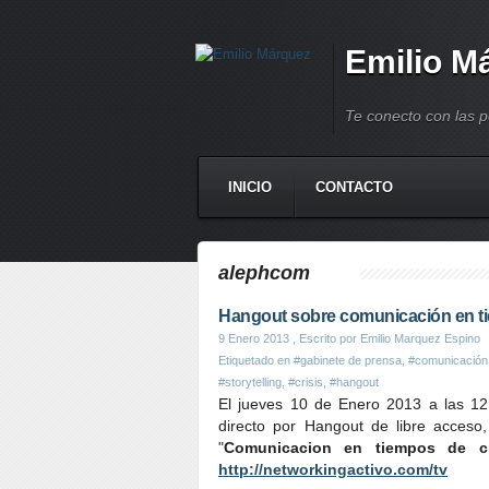
Emilio M
Te conecto con las 
INICIO
CONTACTO
alephcom
Hangout sobre comunicación en ti
9 Enero 2013
, Escrito por Emilio Marquez Espino
Etiquetado en
#gabinete de prensa
,
#comunicación
#storytelling
,
#crisis
,
#hangout
El jueves 10 de Enero 2013 a las 12
directo por Hangout de libre acceso
"
Comunicacion en tiempos de cr
http://networkingactivo.com/tv