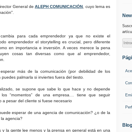
Director General de
ALEPH COMUNICACIÓN
, cuyo lema es
mación".
News
Suscr
artícu
ing cambia para cada emprendedor ya que no existe el
do emprendedor el storytelling es crucial, pero diferente
omo en importancia e inversión. A veces merece la pena
fluyen cosas tan diversas como que al emprendedor,
Pág
ón.
Ace
esperar más de la comunicación (por debilidad de los
puedes palmarla si inviertes fuera del tiesto.
Con
ializado, se supone que sabe lo que hace y no depende
y los “momentos” de una empresa.... tiene que seguir
Emi
 a pesar del cliente si fuese necesario
Per
 puede esperar de una agencia de comunicación? ¿o de la
 la agencia?
Blog
 y la gente lee menos y la prensa en general está en una