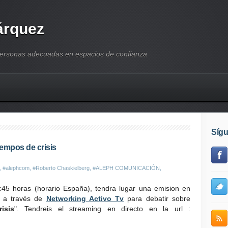
árquez
personas adecuadas en espacios de confianza
Síg
empos de crisis
,
#alephcom
,
#Roberto Chaskielberg
,
#ALEPH COMUNICACIÓN
,
:45 horas (horario España), tendra lugar una emision en
, a través de
Networking Activo Tv
para debatir sobre
isis
". Tendreis el streaming en directo en la url :