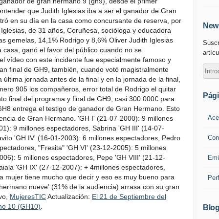
o ganador de gran hermano 9 (gh9), desde el primer
tender que Judith Iglesias iba a ser el ganador de Gran
ró en su día en la casa como concursante de reserva, por
News
h Iglesias, de 31 años, Coruñesa, socióloga y educadora
as gemelas, 14,1% Rodrigo y 8,6% Oliver Judith Iglesias
Suscr
a casa, ganó el favor del público cuando no se
artícu
l vídeo con este incidente fue especialmente famoso y
 gran final de GH9, también, cuando votó magistralmente
ltima jornada antes de la final y en la jornada de la final,
mero 905 los compañeros, error total de Rodrigo el quitar
Pág
o final del programa y final de GH9, casi 300.000€ para
 GH8 entrega el testigo de ganador de Gran Hermano. Esto
Ace
vencia de Gran Hermano. 'GH I' (21-07-2000): 9 millones
1): 9 millones espectadores, Sabrina 'GH III' (14-07-
Con
avito 'GH IV' (16-01-2003): 6 millones espectadores, Pedro
pectadores, "Fresita" 'GH VI' (23-12-2005): 5 millones
006): 5 millones espectadores, Pepe 'GH VIII' (21-12-
Emi
aiala 'GH IX' (27-12-2007): + 4millones espectadores,
 la mujer tiene mucho que decir y eso es muy bueno para
Per
n hermano nueve' (31% de la audiencia) arrasa con su gran
ivo,
MujeresTIC
Actualización:
El 21 de Septiembre del
no 10 (GH10)
.
Blog