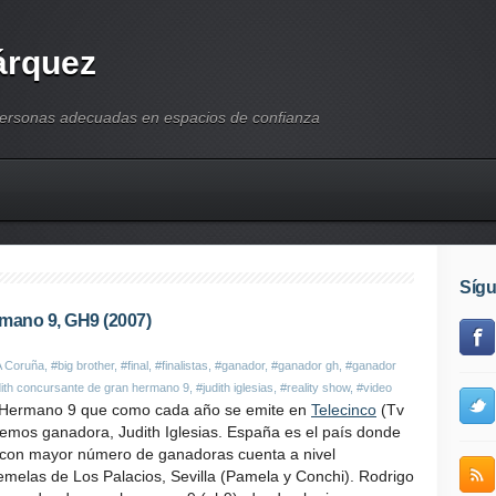
árquez
personas adecuadas en espacios de confianza
Síg
rmano 9, GH9 (2007)
A Coruña
,
#big brother
,
#final
,
#finalistas
,
#ganador
,
#ganador gh
,
#ganador
dith concursante de gran hermano 9
,
#judith iglesias
,
#reality show
,
#video
an Hermano 9 que como cada año se emite en
Telecinco
(Tv
emos ganadora, Judith Iglesias. España es el país donde
con mayor número de ganadoras cuenta a nivel
emelas de Los Palacios, Sevilla (Pamela y Conchi). Rodrigo