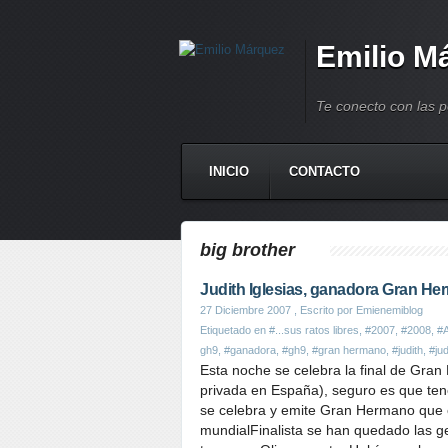
Emilio M
Te conecto con las 
INICIO
CONTACTO
big brother
Judith Iglesias, ganadora Gran He
27 Diciembre 2007
, Escrito por Emienemiblog
Etiquetado en
#...sus ratos libres
,
#2007
,
#2008
,
#
gh9
,
#ganadora
,
#gh9
,
#gran hermano
,
#judith
,
#ju
Esta noche se celebra la final de Gr
privada en España), seguro es que ten
se celebra y emite Gran Hermano que 
mundialFinalista se han quedado las g