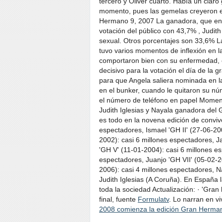
tercero y Oliver cuarto. Había un clar
momento, pues las gemelas creyeron en
Hermano 9, 2007
La ganadora, que ent
votación del público con 43,7% , Judit
sexual. Otros porcentajes son 33,6% L
tuvo varios momentos de inflexión en l
comportaron bien con su enfermedad, e
decisivo para la votación el día de la
para que Angela saliera nominada en la ú
en el bunker, cuando le quitaron su nú
el número de teléfono en papel Moment
Judith Iglesias y Nayala ganadora del
es todo en la novena edición de convi
espectadores, Ismael 'GH II' (27-06-200
2002): casi 6 millones espectadores, J
'GH V' (11-01-2004): casi 6 millones es
espectadores, Juanjo 'GH VII' (05-02-2
2006): casi 4 millones espectadores, N
Judith Iglesias (A Coruña). En España
toda la sociedad Actualización: · 'Gra
final, fuente
Formulatv
. Lo narran en v
2008 comienza la edición Gran Herma