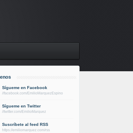
uenos
Sígueme en Facebook
//facebook.com/EmilioMarquezEspino
Sígueme en Twitter
//twitter.com/EmilioMarquez
Suscríbete al feed RSS
https://emiliomarquez.com/rss