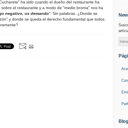
 Cucharete" ha sido cuando el dueño del restaurante ha
 sobre el restaurante y a modo de "medio broma" nos ha
lgo negativo, os demando
". Sin palabras. ¿Donde se
News
 razón" y donde se queda el derecho fundamental que todos
ibremente?
Suscr
artícu
Pág
Ace
Con
Emi
Per
Blog