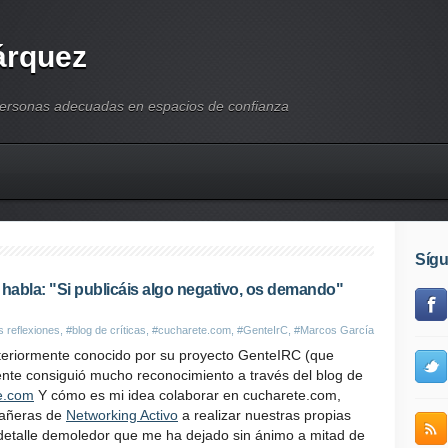
árquez
personas adecuadas en espacios de confianza
Síg
 habla: "Si publicáis algo negativo, os demando"
s reflexiones
,
#blog de críticas
,
#cucharete.com
,
#GenteIrC
,
#Marcos García
teriormente conocido por su proyecto GenteIRC (que
nte consiguió mucho reconocimiento a través del blog de
e.com
Y cómo es mi idea colaborar en cucharete.com,
pañeras de
Networking Activo
a realizar nuestras propias
n detalle demoledor que me ha dejado sin ánimo a mitad de