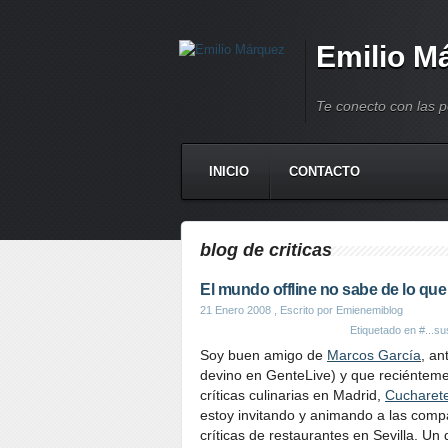
Emilio M
Te conecto con las 
INICIO
CONTACTO
blog de criticas
El mundo offline no sabe de lo que
21 Enero 2008
, Escrito por Emienemiblog
Etiquetado en
#...su
Soy buen amigo de
Marcos García
, an
devino en GenteLive) y que reciénteme
críticas culinarias en Madrid,
Cucharet
estoy invitando y animando a las com
críticas de restaurantes en Sevilla. U