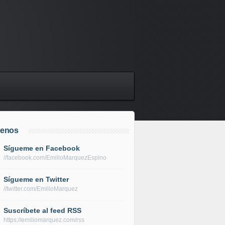
uenos
Sígueme en Facebook
//facebook.com/EmilioMarquezEspino
Sígueme en Twitter
//twitter.com/EmilioMarquez
Suscríbete al feed RSS
https://emiliomarquez.com/rss