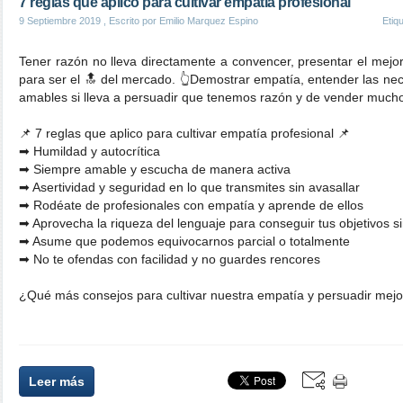
7 reglas que aplico para cultivar empatía profesional
9 Septiembre 2019
, Escrito por Emilio Marquez Espino
Etiq
Tener razón no lleva directamente a convencer, presentar el mejo
para ser el 🔝 del mercado. 👆Demostrar empatía, entender las nec
amables si lleva a persuadir que tenemos razón y de vender mucho
📌 7 reglas que aplico para cultivar empatía profesional 📌
➡ Humildad y autocrítica
➡ Siempre amable y escucha de manera activa
➡ Asertividad y seguridad en lo que transmites sin avasallar
➡ Rodéate de profesionales con empatía y aprende de ellos
➡ Aprovecha la riqueza del lenguaje para conseguir tus objetivos s
➡ Asume que podemos equivocarnos parcial o totalmente
➡ No te ofendas con facilidad y no guardes rencores
¿Qué más consejos para cultivar nuestra empatía y persuadir mejor
Leer más