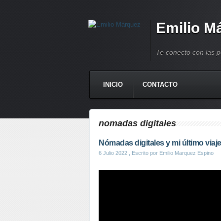
Emilio M
Te conecto con las 
INICIO
CONTACTO
nomadas digitales
Nómadas digitales y mi último viaj
6 Julio 2022
, Escrito por Emilio Marquez Espino