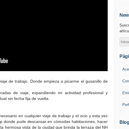
News
Suscr
artícu
Pág
Ace
Con
 viaje de trabajo. Donde empieza a picarme el gusanillo de
adas de viaje, expandiendo mi actividad profesional y
Emi
ual sin fecha fija de vuelta.
Per
ecesario en cualquier viaje de trabajo y el ocio y esta vez
up donde pude descansar en cómodas habitaciones, hacer
Blog
e la hermosa vista de la ciudad que brinda la terraza del NH