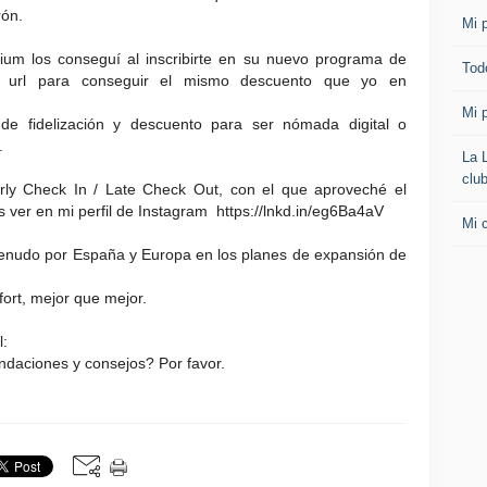
rón.
Mi p
ium los conseguí al inscribirte en su nuevo programa de
Todo
m, url para conseguir el mismo descuento que yo en
Mi p
e fidelización y descuento para ser nómada digital o
.
La 
clu
arly Check In / Late Check Out, con el que aproveché el
s ver en mi perfil de Instagram https://lnkd.in/eg6Ba4aV
Mi 
enudo por España y Europa en los planes de expansión de
ort, mejor que mejor.
l:
ndaciones y consejos? Por favor.