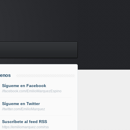
uenos
Sígueme en Facebook
//facebook.com/EmilioMarquezEspino
Sígueme en Twitter
//twitter.com/EmilioMarquez
Suscríbete al feed RSS
https://emiliomarquez.com/rss