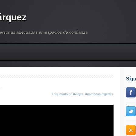
árquez
personas adecuadas en espacios de confianza
Síg
e
Etiquetado en
#viajes
,
#nómadas digitales