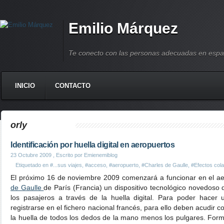
Emilio Márquez
Te conecto con las personas adecuadas en espa
INICIO
CONTACTO
orly
Identificación por huella digital en aeropuertos
23 Octubre 2009
, Escrito por Emienemiblog
Etiquetado en
#...sus viajes
,
#acceso
,
#aeropuerto
,
#Charles de Gaulle
,
#Efectos cola
El próximo 16 de noviembre 2009 comenzará a funcionar en el ae
de Gaulle
de París (Francia) un dispositivo tecnológico novedoso q
los pasajeros a través de la huella digital. Para poder hacer
registrarse en el fichero nacional francés, para ello deben acudir 
la huella de todos los dedos de la mano menos los pulgares. Forma