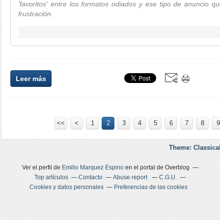
'favoritos' entre los formatos odiados y ese tipo de anuncio 
frustración.
Leer más
<<
<
1
2
3
4
5
6
7
8
9
Theme: Classica
Ver el perfil de
Emilio Marquez Espino
en el portal de Overblog
Top artículos
Contacto
Abuse report
C.G.U.
Cookies y datos personales
Preferencias de las cookies