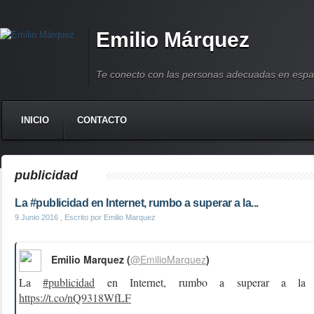
Emilio Márquez
Te conecto con las personas adecuadas en espa
INICIO
CONTACTO
publicidad
La #publicidad en Internet, rumbo a superar a la...
9 Junio 2016
, Escrito por Emilio Marquez
Emilio Marquez (
@EmilioMarquez
)
La
#publicidad
en Internet, rumbo a superar a la 
https://t.co/nQ9318WfLF