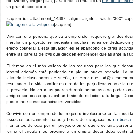
renovarse y cargar pilas, para otros se trata de un
período de ince
un gran desconcierto.
[caption id="attachment_14367" align="alignleft" width="300" cap
[/caption]
Vivir con una persona que va a emprender requiere grandes dosi
marcha un proyecto se necesitan muchas horas de dedicación y 
efecto colateral a esta situación es el abandono de otras activ
entre las parejas de l@s que deciden emprender quejas ante la fal
El tiempo es el más valioso de los recursos para los que desp
laboral además está poniendo en pie un nuevo negocio. Lo
faltando incluso horas de sueño, un error que tod@s cometem
resultando. La vida familiar es otra de las perjudicadas ante la nu
tu proyecto. No ver a tus padres durante semanas o no poder tom
amigos son cosas que acaban teniendo solución a la larga. Desc
puede traer consecuencias irreversibles.
Convivir con un emprendedor requiere involucrarse en la medida 
Escuchar activamente horas y horas de divagaciones
en busca 
momentos de ocio por un proyecto en el que cree una persona 
forma el círculo más próximo a un emprendedor debe sentir e