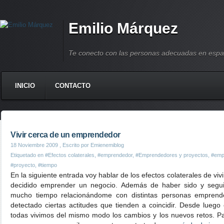
Emilio Márquez
Te conecto con las personas adecuadas en espa
INICIO
CONTACTO
Vivir cerca de un emprendedor
18 Noviembre 2009
, Escrito por Emienemiblog
Etiquetado en
#Efectos colaterales
,
#emprendedor
,
#Emprendedores y proyectos
,
#emp
#proyecto
,
#tiempo
En la siguiente entrada voy hablar de los efectos colaterales de vi
decidido emprender un negocio. Además de haber sido y segui
mucho tiempo relacionándome con distintas personas emprende
detectado ciertas actitudes que tienden a coincidir. Desde luego
todas vivimos del mismo modo los cambios y los nuevos retos. 