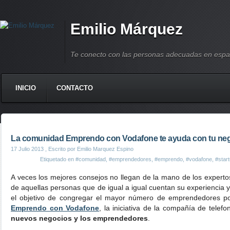
Emilio Márquez
Te conecto con las personas adecuadas en espa
INICIO
CONTACTO
La comunidad Emprendo con Vodafone te ayuda con tu ne
17 Julio 2013
, Escrito por Emilio Marquez Espino
Etiquetado en
#comunidad
,
#emprendedores
,
#emprendo
,
#vodafone
,
#star
A veces los mejores consejos no llegan de la mano de los experto
de aquellas personas que de igual a igual cuentan su experiencia 
el objetivo de congregar el mayor número de emprendedores p
Emprendo con Vodafone
, la iniciativa de la compañía de telef
nuevos negocios y los emprendedores
.