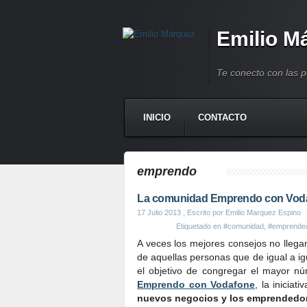
Emilio M
Te conecto con las 
INICIO
CONTACTO
emprendo
La comunidad Emprendo con Vodaf
17 Julio 2013
, Escrito por Emilio Marquez Espino
Etiquetado en
#comunidad
,
#emprende
A veces los mejores consejos no llega
de aquellas personas que de igual a i
el objetivo de congregar el mayor 
Emprendo con Vodafone
, la inicia
nuevos negocios y los emprendedo