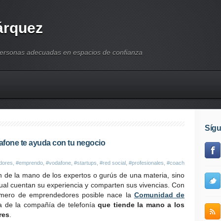
árquez
personas adecuadas en espacios de confianza
Síg
one te ayuda con tu negocio
dores
,
#emprendo
,
#vodafone
,
#startups
,
#red social
,
#profesionales
,
#coach
n de la mano de los expertos o gurús de una materia, sino
gual cuentan su experiencia y comparten sus vivencias. Con
número de emprendedores posible nace la
Comunidad de
tiva de la compañía de telefonía
que tiende la mano a los
res
.