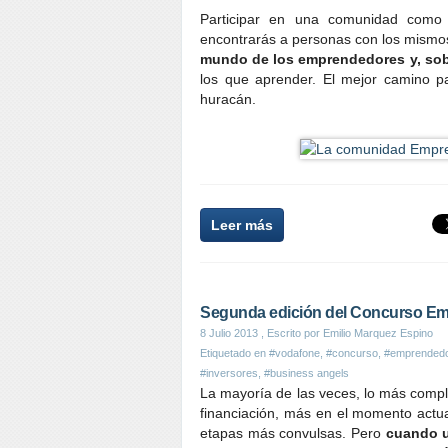
Participar en una comunidad como 
encontrarás a personas con los mismos
mundo de los emprendedores y, sobr
los que aprender. El mejor camino p
huracán.
Leer más
Segunda edición del Concurso E
8 Julio 2013
, Escrito por Emilio Marquez Espino
Etiquetado en
#vodafone
,
#concurso
,
#emprended
#inversores
,
#business angels
La mayoría de las veces, lo más compl
financiación, más en el momento actu
etapas más convulsas. Pero
cuando u