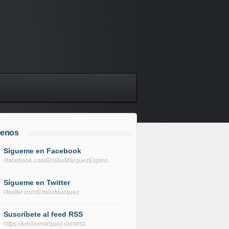
uenos
Sígueme en Facebook
//facebook.com/EmilioMarquezEspino
Sígueme en Twitter
//twitter.com/EmilioMarquez
Suscríbete al feed RSS
https://emiliomarquez.com/rss