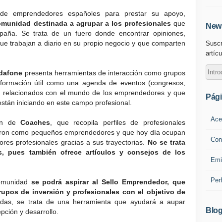
s de emprendedores españoles para prestar su apoyo,
unidad destinada a agrupar a los profesionales
que
News
paña. Se trata de un fuero donde encontrar opiniones,
ue trabajan a diario en su propio negocio y que comparten
Suscr
artícu
odafone
presenta herramientas de interacción como grupos
información útil como una agenda de eventos (congresos,
c.) relacionados con el mundo de los emprendedores y que
Pág
están iniciando en este campo profesional.
Ace
ión de
Coaches
, que recopila perfiles de profesionales
aron como pequeños emprendedores y que hoy día ocupan
Con
res profesionales gracias a sus trayectorias.
No se trata
s, pues también ofrece artículos y consejos de los
Emi
Per
comunidad
se podrá aspirar al Sello Emprendedor, que
rupos de inversión y profesionales con el objetivo de
udas, se trata de una herramienta que ayudará a aupar
Blog
pción y desarrollo.