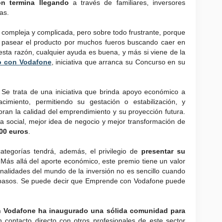
ón termina llegando
a través de familiares, inversores
as.
 compleja y complicada, pero sobre todo frustrante, porque
e pasear el producto por muchos fueros buscando caer en
 esta razón, cualquier ayuda es buena, y más si viene de la
 con Vodafone
, iniciativa que arranca su Concurso en su
Se trata de una iniciativa que brinda apoyo económico a
imiento, permitiendo su gestación o estabilización, y
oran la calidad del emprendimiento y su proyección futura.
ea social, mejor idea de negocio y mejor transformación de
000 euros
.
tegorías tendrá, además, el privilegio de
presentar su
 Más allá del aporte económico, este premio tiene un valor
onalidades del mundo de la inversión no es sencillo cuando
 pasos. Se puede decir que Emprende con Vodafone puede
 Vodafone ha inaugurado una sólida comunidad para
contacto directo con otros profesionales de este sector