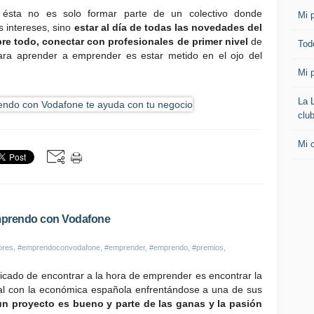
ésta no es solo formar parte de un colectivo donde
Mi p
 intereses, sino
estar al día de todas las novedades del
e todo, conectar con profesionales de primer nivel
de
Todo
ara aprender a emprender es estar metido en el ojo del
Mi p
La 
clu
Mi 
mprendo con Vodafone
ores
,
#emprendoconvodafone
,
#emprender
,
#emprendo
,
#premios
,
icado de encontrar a la hora de emprender es encontrar la
al con la económica española enfrentándose a una de sus
n proyecto es bueno y parte de las ganas y la pasión