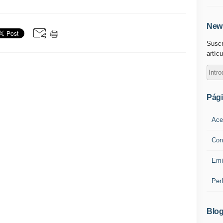
News
Suscr
artícu
Pág
Ace
Con
Emi
Per
Blog