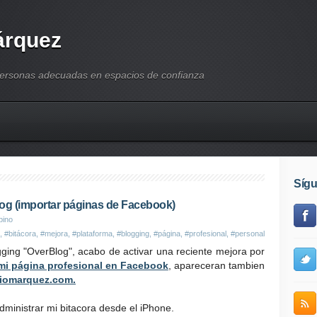
árquez
personas adecuadas en espacios de confianza
Síg
log (importar páginas de Facebook)
pino
,
#bitácora
,
#mejora
,
#plataforma
,
#blogging
,
#página
,
#profesional
,
#personal
ging "OverBlog", acabo de activar una reciente mejora por
i página profesional en Facebook
, apareceran tambien
liomarquez.com.
ministrar mi bitacora desde el iPhone.