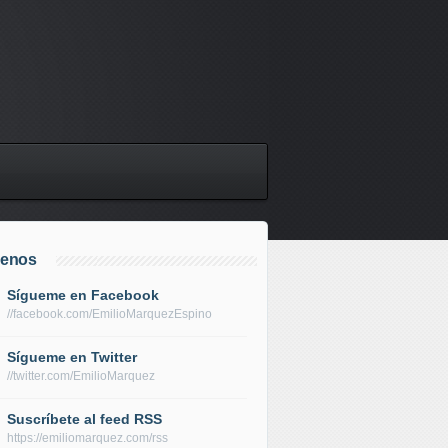
uenos
Sígueme en Facebook
//facebook.com/EmilioMarquezEspino
Sígueme en Twitter
//twitter.com/EmilioMarquez
Suscríbete al feed RSS
https://emiliomarquez.com/rss