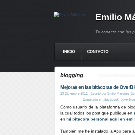
Emilio M
Te conecto con las 
INICIO
CONTACTO
blogging
Mejoras en las bitácoras de OverB
23 Diciembre 2012
, Escrito por Emilio Marquez Es
Etiquetado en
#facebook
,
#overblog
Como usuario de la plataforma de blog
la cual todos los post que publique en
m
en
mi bitacora personal aqui en emi
También me he instalado la App para ad