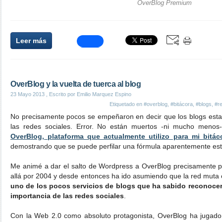
OverBlog Premium
Leer más
OverBlog y la vuelta de tuerca al blog
23 Mayo 2013
, Escrito por Emilio Marquez Espino
Etiquetado en
#overblog
,
#bitácora
,
#blogs
,
#r
No precisamente pocos se empeñaron en decir que los blogs esta
las redes sociales. Error. No están muertos -ni mucho menos-
OverBlog, plataforma que actualmente utilizo para mi bitá
demostrando que se puede perfilar una fórmula aparentemente es
Me animé a dar el salto de Wordpress a OverBlog precisamente po
allá por 2004 y desde entonces ha ido asumiendo que la red muta 
uno de los pocos servicios de blogs que ha sabido reconocer
importancia de las redes sociales
.
Con la Web 2.0 como absoluto protagonista, OverBlog ha jugado l