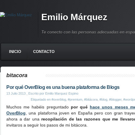
Emilio Márquez
Te conecto con las personas adecuadas en espa
INICIO
CONTACTO
bitacora
Por qué OverBlog es una buena plataforma de Blogs
13 Julio 2013
, Escrito por Emilio Marquez Espino
Etiquetado en
#overblog
,
#premium
,
#bitácora
,
#blog
,
#blogger
,
#wordp
Muchos me habéis preguntado
por qué
hace unos meses me 
OverBlog
, una plataforna joven en España pero con gran trayec
ahora a dar una
recopilación de las razones que me llevaro
invitaros a seguir los pasos de mi bitácora.