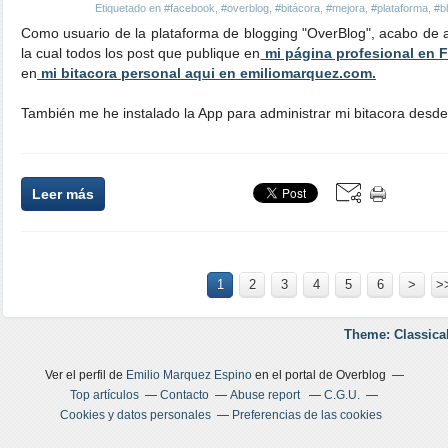
Etiquetado en
#facebook
,
#overblog
,
#bitácora
,
#mejora
,
#plataforma
,
#b
Como usuario de la plataforma de blogging "OverBlog", acabo de a
la cual todos los post que publique en
mi página profesional en 
en
mi bitacora personal aqui en emiliomarquez.com.
También me he instalado la App para administrar mi bitacora desde
Leer más
1
2
3
4
5
6
>
>
Theme: Classica
Ver el perfil de
Emilio Marquez Espino
en el portal de Overblog
Top artículos
Contacto
Abuse report
C.G.U.
Cookies y datos personales
Preferencias de las cookies