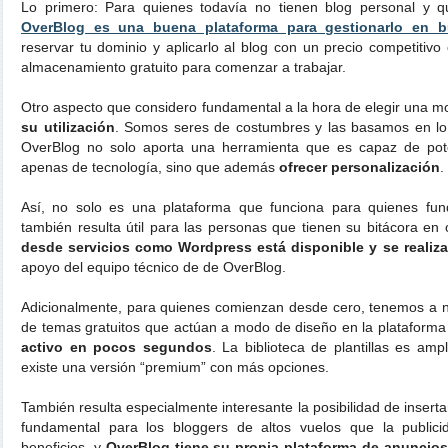
Lo primero: Para quienes todavía no tienen blog personal y qu
OverBlog es una buena plataforma para gestionarlo en b
reservar tu dominio y aplicarlo al blog con un precio competitivo
almacenamiento gratuito para comenzar a trabajar.
Otro aspecto que considero fundamental a la hora de elegir una mo
su utilización
. Somos seres de costumbres y las basamos en lo 
OverBlog no solo aporta una herramienta que es capaz de pote
apenas de tecnología, sino que además
ofrecer personalización
.
Así, no solo es una plataforma que funciona para quienes fu
también resulta útil para las personas que tienen su bitácora en 
desde servicios como Wordpress está disponible y se realiz
apoyo del equipo técnico de de OverBlog.
Adicionalmente, para quienes comienzan desde cero, tenemos a nu
de temas gratuitos que actúan a modo de diseño en la plataform
activo en pocos segundos
. La biblioteca de plantillas es amp
existe una versión “premium” con más opciones.
También resulta especialmente interesante la posibilidad de inserta
fundamental para los bloggers de altos vuelos que la publicid
beneficios, y
OverBlog tiene su propia plataforma de anuncios