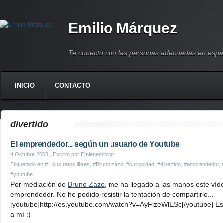
Emilio Márquez
Te conecto con las personas adecuadas en espa
INICIO
CONTACTO
divertido
El emprendedor... según un usuario de Youtube
4 Octubre 2008
, Escrito por Emienemiblog
Etiquetado en
#...sus ratos libres
,
#Bruno zazo
,
#curiosidad
,
#divertido
,
#emprendedor
,
#youtube
Por mediación de
Bruno Zazo
, me ha llegado a las manos este víd
emprendedor. No he podido resistir la tentación de compartirlo...
[youtube]http://es.youtube.com/watch?v=AyFlzeWlESc[/youtube] E
a mí :)