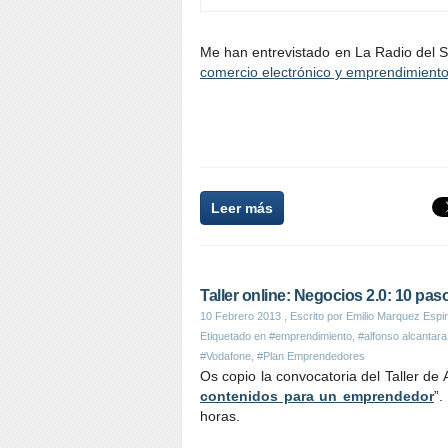
Me han entrevistado en La Radio del
comercio electrónico y emprendimient
Leer más
Taller online: Negocios 2.0: 10 p
10 Febrero 2013
, Escrito por Emilio Marquez Espi
Etiquetado en
#emprendimiento
,
#alfonso alcantara
#Vodafone
,
#Plan Emprendedores
Os copio la convocatoria del Taller de 
contenidos para un emprendedor
”.
horas.