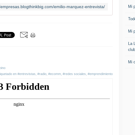
Mi p
//empresas.blogthinkbig.com/emilio-marquez-entrevista/
Todo
Mi p
La 
clu
Mi 
pino
iquetado en
#entrevistas
,
#radio
,
#ecomm
,
#redes sociales
,
#emprendimiento