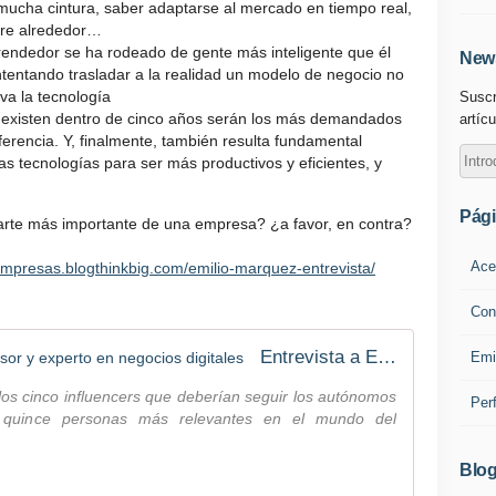
cha cintura, saber adaptarse al mercado en tiempo real,
rre alrededor…
prendedor se ha rodeado de gente más inteligente que él
News
entando trasladar a la realidad un modelo de negocio no
iva la tecnología
Suscr
o existen dentro de cinco años serán los más demandados
artícu
ferencia. Y, finalmente, también resulta fundamental
as tecnologías para ser más productivos y eficientes, y
Pág
arte más importante de una empresa? ¿a favor, en contra?
Ace
/empresas.blogthinkbig.com/emilio-marquez-entrevista/
Con
Entrevista a Emilio Márquez, inversor y experto en negocios digitales
Emi
los cinco influencers que deberían seguir los autónomos
Per
 quince personas más relevantes en el mundo del
Blog