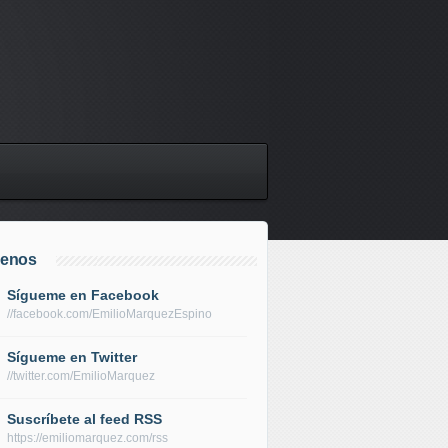
uenos
Sígueme en Facebook
//facebook.com/EmilioMarquezEspino
Sígueme en Twitter
//twitter.com/EmilioMarquez
Suscríbete al feed RSS
https://emiliomarquez.com/rss