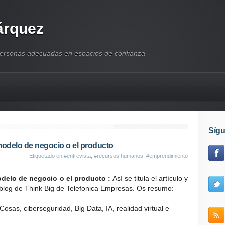
árquez
personas adecuadas en espacios de confianza
Síg
modelo de negocio o el producto
Etiquetado en
#entrevista
,
#recursos humanos
,
#emprendimiento
delo de negocio o el producto :
Así se titula el artículo y
 blog de Think Big de Telefonica Empresas. Os resumo:
Cosas, ciberseguridad, Big Data, IA, realidad virtual e