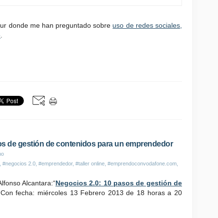
 Sur donde me han preguntado sobre
uso de redes sociales,
o
.
asos de gestión de contenidos para un emprendedor
no
,
#negocios 2.0
,
#emprendedor
,
#taller online
,
#emprendoconvodafone.com
,
Alfonso Alcantara:“
Negocios 2.0: 10 pasos de gestión de
 Con fecha: miércoles 13 Febrero 2013 de 18 horas a 20