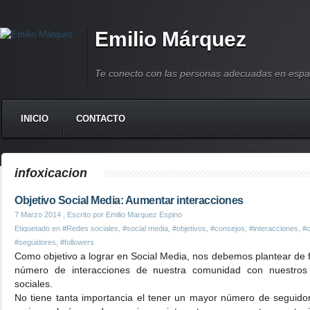
Emilio Márquez
Te conecto con las personas adecuadas en espa
INICIO
CONTACTO
infoxicacion
Objetivo Social Media: Aumentar interacciones
7 Marzo 2014
, Escrito por Emilio Marquez Espino
Etiquetado en
#Redes sociales
,
#social media
,
#objetivos
,
#consejos
,
#interacciones
,
#c
#seguidores
,
#followers
Como objetivo a lograr en Social Media, nos debemos plantear de 
número de interacciones de nuestra comunidad con nuestros 
sociales.
No tiene tanta importancia el tener un mayor número de seguidor