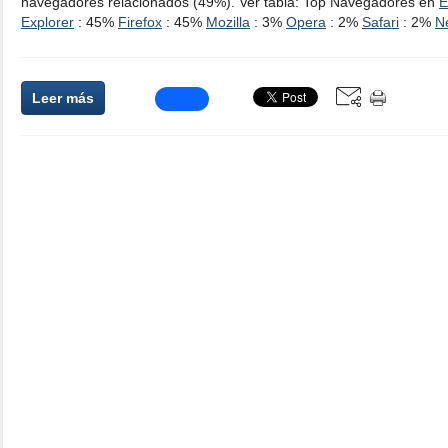
navegadores relacionados (49%). Ver tabla: Top Navegadores en
E
Explorer
: 45%
Firefox
: 45%
Mozilla
: 3%
Opera
: 2%
Safari
: 2%
N
Leer más