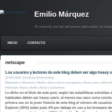
Emilio Márquez
Te conecto con las personas adecuadas en espa
INICIO
CONTACTO
netscape
Los usuarios y lectores de este blog deben ser algo heavy 
20 Abril 2008
, Escrito por Emienemiblog
Etiquetado en
#browsers
,
#firefox
,
#guerra de los navegadores
,
#heavy users
,
#internet
#netscape
,
#opera
,
#safari
,
#Usos y costumbres
Lo dicho en el título de este post, según las estadísticas extraídas 
habituales deben ser heavy users, al menos eso saco como conclu
primera vez en la joven historia de este blog el número de usuario
Explorer (45%) están justo 4% por debajo en uso a los browsers de 