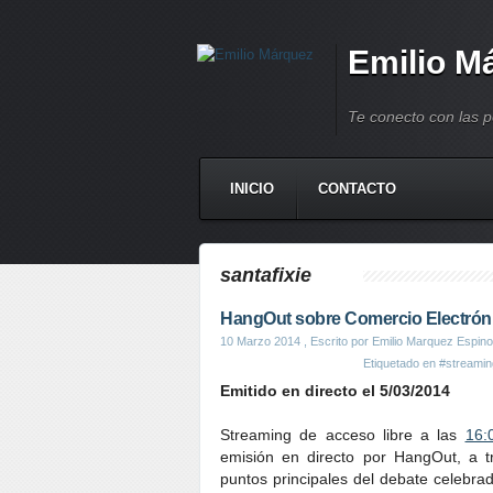
Emilio M
Te conecto con las 
INICIO
CONTACTO
santafixie
HangOut sobre Comercio Electrón
10 Marzo 2014
, Escrito por Emilio Marquez Espino
Etiquetado en
#streamin
Emitido en directo el 5/03/2014
Streaming de acceso libre a las
16:
emisión en directo por HangOut, a 
puntos principales del debate celebra