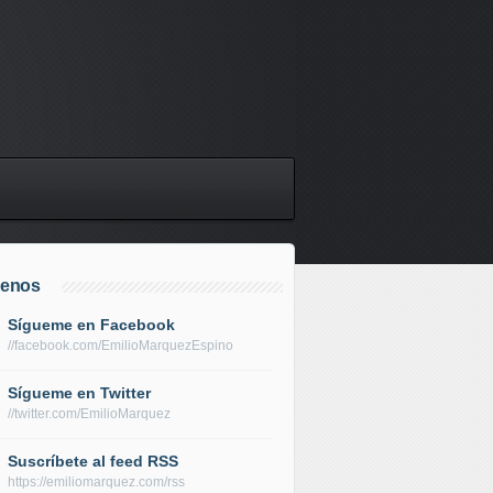
uenos
Sígueme en Facebook
//facebook.com/EmilioMarquezEspino
Sígueme en Twitter
//twitter.com/EmilioMarquez
Suscríbete al feed RSS
https://emiliomarquez.com/rss