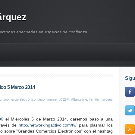
árquez
personas adecuadas en espacios de confianza
Síg
ico 5 Marzo 2014
g
,
#comercio electrónico
,
#ecommerce
,
#CE5M
,
#Santafixie
,
#emilio marquez
00
el Miércoles 5 de Marzo 2014, daremos paso a una
través de
http://networkingactivo.com/tv/
para plasmar los
do sobre "Grandes Comercios Electrónicos" con el hashtag