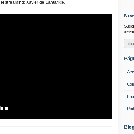
el streaming: Xavier de Santafixie.
News
Suscr
artícu
Pág
Ace
Con
Emi
Per
Blog