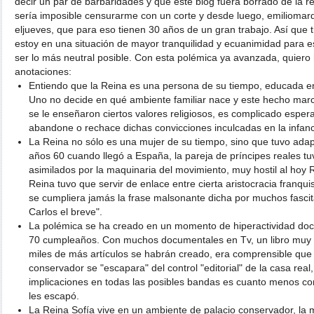
decir un par de barbaridades y que este blog fuera borrado de la r
sería imposible censurarme con un corte y desde luego, emiliomarq
eljueves, que para eso tienen 30 años de un gran trabajo. Así que 
estoy en una situación de mayor tranquilidad y ecuanimidad para es
ser lo más neutral posible. Con esta polémica ya avanzada, quiero
anotaciones:
Entiendo que la Reina es una persona de su tiempo, educada en
Uno no decide en qué ambiente familiar nace y este hecho marca
se le enseñaron ciertos valores religiosos, es complicado espera
abandone o rechace dichas convicciones inculcadas en la infanc
La Reina no sólo es una mujer de su tiempo, sino que tuvo adapt
años 60 cuando llegó a España, la pareja de príncipes reales tu
asimilados por la maquinaria del movimiento, muy hostil al hoy 
Reina tuvo que servir de enlace entre cierta aristocracia franq
se cumpliera jamás la frase malsonante dicha por muchos fasci
Carlos el breve".
La polémica se ha creado en un momento de hiperactividad docu
70 cumpleaños. Con muchos documentales en Tv, un libro muy 
miles de más artículos se habrán creado, era comprensible que
conservador se "escapara" del control "editorial" de la casa real,
implicaciones en todas las posibles bandas es cuanto menos c
les escapó.
La Reina Sofía vive en un ambiente de palacio conservador, la