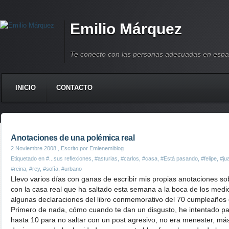
Emilio Márquez
Te conecto con las personas adecuadas en espa
INICIO
CONTACTO
Anotaciones de una polémica real
2 Noviembre 2008
, Escrito por Emienemiblog
Etiquetado en
#...sus reflexiones
,
#asturias
,
#carlos
,
#casa
,
#Está pasando
,
#felipe
,
#ju
#reina
,
#rey
,
#sofía
,
#urbano
Llevo varios días con ganas de escribir mis propias anotaciones so
con la casa real que ha saltado esta semana a la boca de los medi
algunas declaraciones del libro conmemorativo del 70 cumpleaños 
Primero de nada, cómo cuando te dan un disgusto, he intentado pa
hasta 10 para no saltar con un post agresivo, no era menester, má