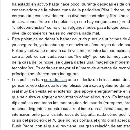
ha estado en activo hasta hace poco, durante décadas es de ori
conservadora de la misma cuna de la periodista Pilar Urbano, r
cercano tan conservador, en los diversos controles y filtros no 
declaraciones fruto de la polémica, si no hay ningún consejero
"criptocomunistas" cómo dirían algunos, pues pasa lo que pasa
nivel de consejeros reales no vendría nada mal.
Esta polémica no debería haber ocurrido pues los principes de 
ya asegurada, ya tocaban que estuvieran cómo reyes desde ha
Felipe y Letizia se mueven cada vez mejor entre las bambalina
cara al público son cada vez más "friendly", por cierto, muy cu
de la casa del príncipe, se quiera darles una imagen de moder
tecnologías. Es cada vez mayor el número de eventos de tecnol
príncipes se ofrecen para inaugurar.
Los políticos han
cerrado filas
ante el desliz de la institución de
pensarlo, veo claro que los beneficios para cada gobierno de t
real muy bien vista en el exterior, que apoya enérgicamente en a
que se cubra cualquier error interno cómo el ocurrido. Es inne
diplomático con todas las monarquías del mundo (europeas, árab
muchos dirigentes, nuestra casa real tiene una altísima imagen i
intensivamente para los intereses de España, nada cómo pedir 
crisis del petróleo del 70 que no nos cortara el grifo o mil acer
Bush Padre, con el que el rey tiene una gran relación de amis