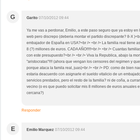
G
Garito
07/10/2012 09:44
Ya me vas a perdonar, Emilio, a este paso seguro que ya estoy en la 
web pero discrepo (deberia montar el partido discrepante? 8-X )<br
embajador de España en USA?<br /> <br /> La familia real tiene 
8 (?) millones de euros. CADA AÑO!!!!!<br /> <br /> Cuantas famili
con este presupuesto?<br /> <br /> Viva la Republica, abajo la mon
"aristocratas"!!!! (ahora que vengan los censores del regimen y qu
porque ataca la famila real, juas)<br /> <br /> PD: como de bien na
estaria deacuerdo con asignarle el sueldo vitalicio de un embajador a
servicios prestados, pero el resto de la familia? ni de coña, a curra
vecino (o es que puedo solicitar mis 8 millones de euros anuales 
cercana?)
Responder
E
Emilio Marquez
07/10/2012 09:44