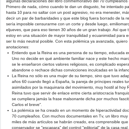
algunas declaraciones del libro conmemorativo del 70 cumpleaños 
Primero de nada, cómo cuando te dan un disgusto, he intentado pa
hasta 10 para no saltar con un post agresivo, no era menester, má
decir un par de barbaridades y que este blog fuera borrado de la r
sería imposible censurarme con un corte y desde luego, emiliomarq
eljueves, que para eso tienen 30 años de un gran trabajo. Así que 
estoy en una situación de mayor tranquilidad y ecuanimidad para es
ser lo más neutral posible. Con esta polémica ya avanzada, quiero
anotaciones:
Entiendo que la Reina es una persona de su tiempo, educada en
Uno no decide en qué ambiente familiar nace y este hecho marca
se le enseñaron ciertos valores religiosos, es complicado espera
abandone o rechace dichas convicciones inculcadas en la infanc
La Reina no sólo es una mujer de su tiempo, sino que tuvo adapt
años 60 cuando llegó a España, la pareja de príncipes reales tu
asimilados por la maquinaria del movimiento, muy hostil al hoy 
Reina tuvo que servir de enlace entre cierta aristocracia franq
se cumpliera jamás la frase malsonante dicha por muchos fasci
Carlos el breve".
La polémica se ha creado en un momento de hiperactividad docu
70 cumpleaños. Con muchos documentales en Tv, un libro muy 
miles de más artículos se habrán creado, era comprensible que
conservador se "escapara" del control "editorial" de la casa real,