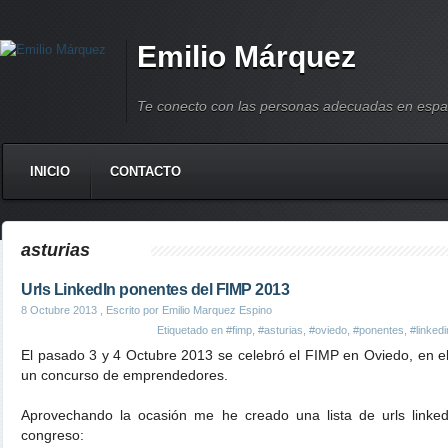
Emilio Márquez
Te conecto con las personas adecuadas en espa
INICIO
CONTACTO
asturias
Urls LinkedIn ponentes del FIMP 2013
8 Octubre 2013
, Escrito por Emilio Marquez Espino
Etiquetado en
#fimp
,
#asturias
,
#oviedo
,
#ponentes
,
#linkedi
El pasado 3 y 4 Octubre 2013 se celebró el FIMP en Oviedo, en el
un concurso de emprendedores.
Aprovechando la ocasión me he creado una lista de urls linked
congreso: