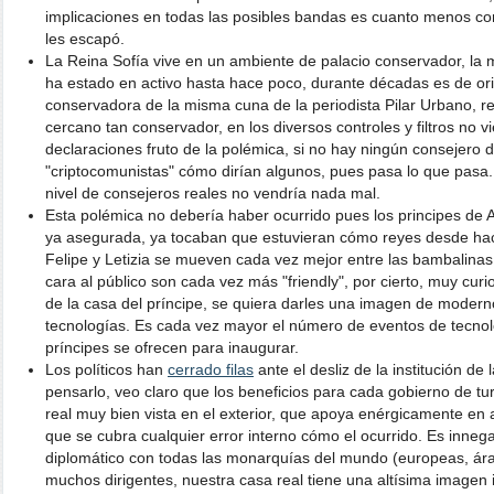
implicaciones en todas las posibles bandas es cuanto menos c
les escapó.
La Reina Sofía vive en un ambiente de palacio conservador, la
ha estado en activo hasta hace poco, durante décadas es de ori
conservadora de la misma cuna de la periodista Pilar Urbano, r
cercano tan conservador, en los diversos controles y filtros no 
declaraciones fruto de la polémica, si no hay ningún consejero
"criptocomunistas" cómo dirían algunos, pues pasa lo que pasa
nivel de consejeros reales no vendría nada mal.
Esta polémica no debería haber ocurrido pues los principes de 
ya asegurada, ya tocaban que estuvieran cómo reyes desde ha
Felipe y Letizia se mueven cada vez mejor entre las bambalina
cara al público son cada vez más "friendly", por cierto, muy cu
de la casa del príncipe, se quiera darles una imagen de moder
tecnologías. Es cada vez mayor el número de eventos de tecnol
príncipes se ofrecen para inaugurar.
Los políticos han
cerrado filas
ante el desliz de la institución de
pensarlo, veo claro que los beneficios para cada gobierno de t
real muy bien vista en el exterior, que apoya enérgicamente en a
que se cubra cualquier error interno cómo el ocurrido. Es inne
diplomático con todas las monarquías del mundo (europeas, árab
muchos dirigentes, nuestra casa real tiene una altísima imagen i