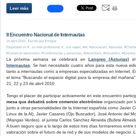
Leer más
II Encuentro Nacional de Internautas
16 Abril 2010
, Escrito por Enrique
Etiquetado en
#...su vida profesional
,
#...sus viajes
,
#AI
,
#asociacion
,
#asturias
,
#Charla
#Comercio electronico
,
#Conferencias y ponencias
,
#electrónico
,
#encuentro
,
#Eventos
La próxima semana se celebrará en
Langreo (Asturias)
e
Internautas
. Se han necesitado cuatro años para esta nueva edi
tanto a internautas como a empresas especializadas en Internet. Es
el lema "Buscando el espacio digital para la empresa del mañana" 
21, 22 y 23 de abril 2010.
Tengo el placer de participar activamente en este encuentro parti
mesa que debatirá sobre comercio electrónico
organizado por 
junto a otras personalidades de la Internet española como Javier 
Linux de la AI), Javier Casares (Ojo Buscador), José Antonio del M
(Mangas Verdes), el jurista Carlos Sánchez Almeida (Bufete Almeid
A buen seguro que a lo largo de estos tres días formaremos entre t
valoración sobre el futuro de la red y de sus modelos de negocio.