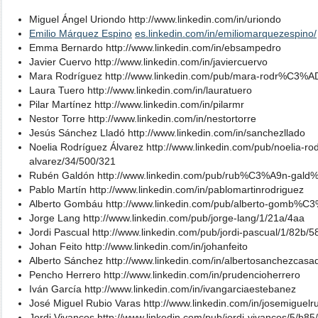
Miguel Ángel Uriondo http://www.linkedin.com/in/uriondo
Emilio Márquez Espino
es.linkedin.com/in/emiliomarquezespino/
Emma Bernardo http://www.linkedin.com/in/ebsampedro
Javier Cuervo http://www.linkedin.com/in/javiercuervo
Mara Rodríguez http://www.linkedin.com/pub/mara-rodr%C3%A
Laura Tuero http://www.linkedin.com/in/lauratuero
Pilar Martínez http://www.linkedin.com/in/pilarmr
Nestor Torre http://www.linkedin.com/in/nestortorre
Jesús Sánchez Lladó http://www.linkedin.com/in/sanchezllado
Noelia Rodríguez Álvarez http://www.linkedin.com/pub/noelia
alvarez/34/500/321
Rubén Galdón http://www.linkedin.com/pub/rub%C3%A9n-gal
Pablo Martín http://www.linkedin.com/in/pablomartinrodriguez
Alberto Gombáu http://www.linkedin.com/pub/alberto-gomb%C
Jorge Lang http://www.linkedin.com/pub/jorge-lang/1/21a/4aa
Jordi Pascual http://www.linkedin.com/pub/jordi-pascual/1/82b/5
Johan Feito http://www.linkedin.com/in/johanfeito
Alberto Sánchez http://www.linkedin.com/in/albertosanchezcasa
Pencho Herrero http://www.linkedin.com/in/prudencioherrero
Iván García http://www.linkedin.com/in/ivangarciaestebanez
José Miguel Rubio Varas http://www.linkedin.com/in/josemiguelr
Jordi Vivancos http://www.linkedin.com/pub/jordi-vivancos/5/b85