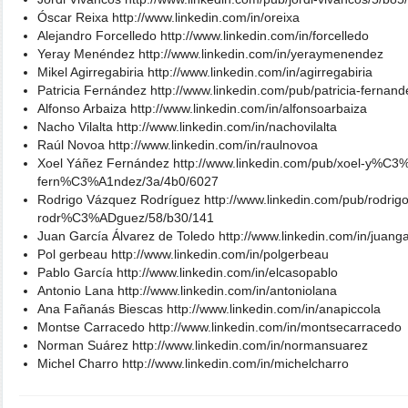
Óscar Reixa http://www.linkedin.com/in/oreixa
Alejandro Forcelledo http://www.linkedin.com/in/forcelledo
Yeray Menéndez http://www.linkedin.com/in/yeraymenendez
Mikel Agirregabiria http://www.linkedin.com/in/agirregabiria
Patricia Fernández http://www.linkedin.com/pub/patricia-fernan
Alfonso Arbaiza http://www.linkedin.com/in/alfonsoarbaiza
Nacho Vilalta http://www.linkedin.com/in/nachovilalta
Raúl Novoa http://www.linkedin.com/in/raulnovoa
Xoel Yáñez Fernández http://www.linkedin.com/pub/xoel-y%
fern%C3%A1ndez/3a/4b0/6027
Rodrigo Vázquez Rodríguez http://www.linkedin.com/pub/rodr
rodr%C3%ADguez/58/b30/141
Juan García Álvarez de Toledo http://www.linkedin.com/in/juang
Pol gerbeau http://www.linkedin.com/in/polgerbeau
Pablo García http://www.linkedin.com/in/elcasopablo
Antonio Lana http://www.linkedin.com/in/antoniolana
Ana Fañanás Biescas http://www.linkedin.com/in/anapiccola
Montse Carracedo http://www.linkedin.com/in/montsecarracedo
Norman Suárez http://www.linkedin.com/in/normansuarez
Michel Charro http://www.linkedin.com/in/michelcharro