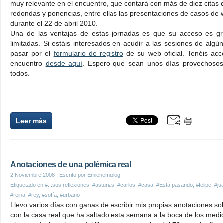
muy relevante en el encuentro, que contará con más de diez citas 
redondas y ponencias, entre ellas las presentaciones de casos de 
durante el 22 de abril 2010.
Una de las ventajas de estas jornadas es que su acceso es gra
limitadas. Si estáis interesados en acudir a las sesiones de algú
pasar por el
formulario de registro
de su web oficial. Tenéis ac
encuentro
desde aquí
. Espero que sean unos días provechoso
todos.
Leer más
Anotaciones de una polémica real
2 Noviembre 2008
, Escrito por Emienemiblog
Etiquetado en
#...sus reflexiones
,
#asturias
,
#carlos
,
#casa
,
#Está pasando
,
#felipe
,
#ju
#reina
,
#rey
,
#sofía
,
#urbano
Llevo varios días con ganas de escribir mis propias anotaciones so
con la casa real que ha saltado esta semana a la boca de los medi