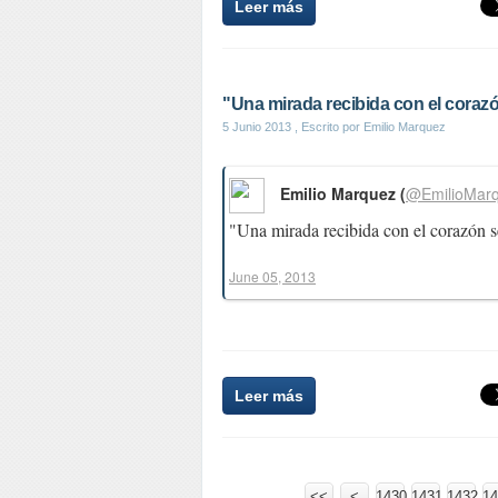
Leer más
"Una mirada recibida con el corazó
5 Junio 2013
, Escrito por Emilio Marquez
Emilio Marquez (
@EmilioMar
"Una mirada recibida con el corazón s
June 05, 2013
Leer más
<<
<
1400
1410
1420
1430
1431
1432
14