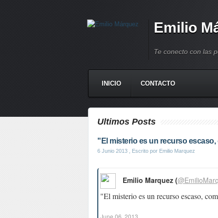
Emilio M
Te conecto con las 
INICIO
CONTACTO
Ultimos Posts
"El misterio es un recurso escaso, 
6 Junio 2013
, Escrito por Emilio Marquez
Emilio Marquez (
@EmilioMar
"El misterio es un recurso escaso, com
June 06, 2013