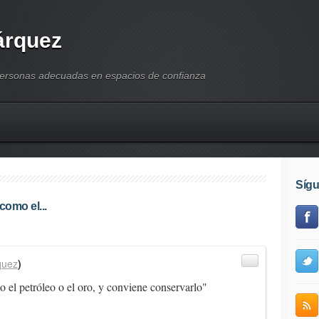
árquez
personas adecuadas en espacios de confianza
Síg
como el...
quez
)
o el petróleo o el oro, y conviene conservarlo"