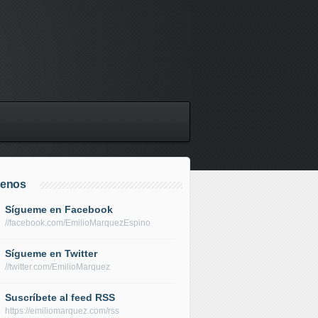
uenos
Sígueme en Facebook
//facebook.com/EmilioMarquezEspino
Sígueme en Twitter
//twitter.com/EmilioMarquez
Suscríbete al feed RSS
https://emiliomarquez.com/rss