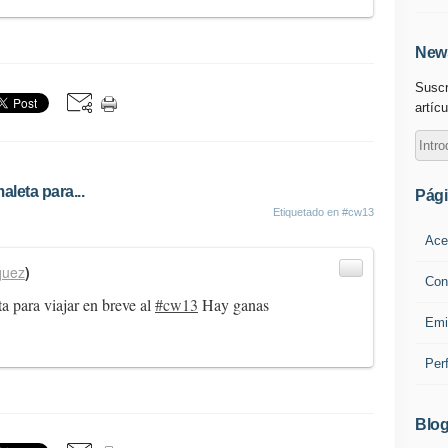
News
Suscr
artícu
leta para...
Pág
Etiquetado en
#cw13
Ace
quez
)
Con
a para viajar en breve al
#cw13
Hay ganas
Emi
Per
Blog