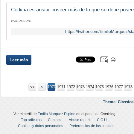
twitter.com
https://twitter.com/EmilioMarquez/
Leer más
<<
<
1900
1910
1920
1930
1940
1950
1960
1970
1971
1972
1973
1974
1975
1976
1977
1978
Theme: Classica
Ver el perfil de
Emilio Marquez Espino
en el portal de Overblog
Top artículos
Contacto
Abuse report
C.G.U.
Cookies y datos personales
Preferencias de las cookies