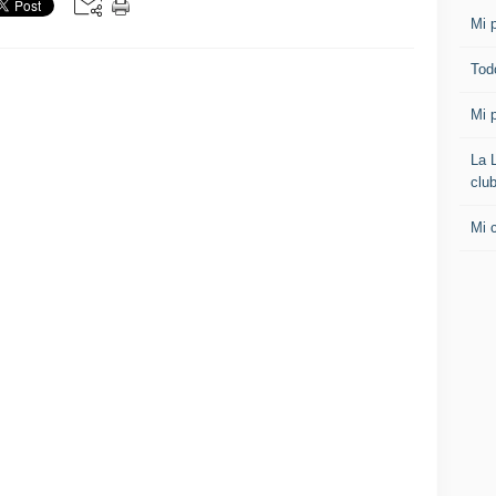
Mi p
Todo
Mi p
La 
clu
Mi 