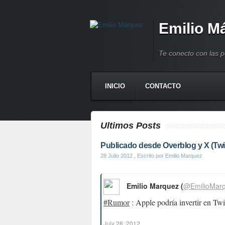
Emilio M
Te conecto con las 
INICIO
CONTACTO
Ultimos Posts
Publicado desde Overblog y X (Twit
28 Julio 2012
, Escrito por Emilio Marquez
Emilio Marquez (
@EmilioMar
#Rumor
: Apple podría invertir en Twi
July 28, 2012