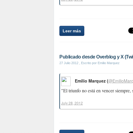
Leer más
Publicado desde Overblog y X (Twit
27 Julio 2012
, Escrito por Emilio Marquez
Emilio Marquez (
@EmilioMar
"El triunfo no está en vencer siempre
July 28, 2012