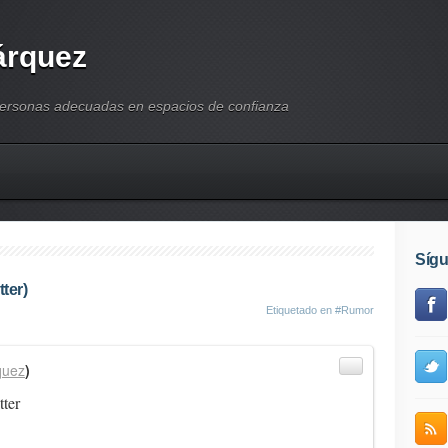
árquez
personas adecuadas en espacios de confianza
Síg
ter)
Etiquetado en
#Rumor
quez
)
tter