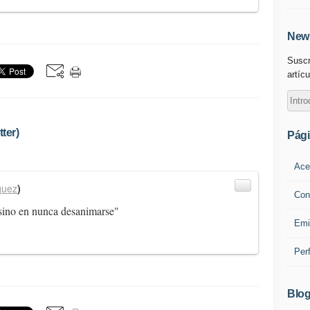
News
Suscr
artícu
ter)
Pág
Ace
quez
)
Con
, sino en nunca desanimarse"
Emi
Per
Blog