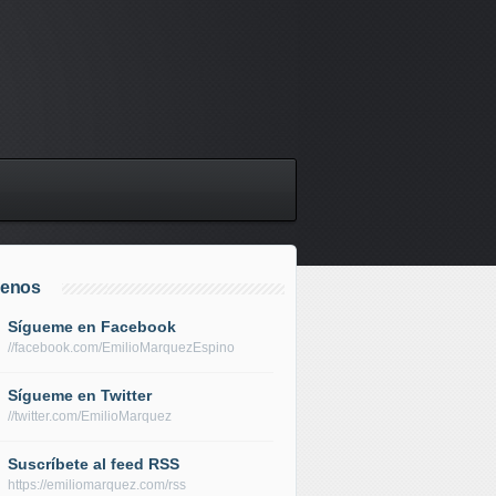
uenos
Sígueme en Facebook
//facebook.com/EmilioMarquezEspino
Sígueme en Twitter
//twitter.com/EmilioMarquez
Suscríbete al feed RSS
https://emiliomarquez.com/rss