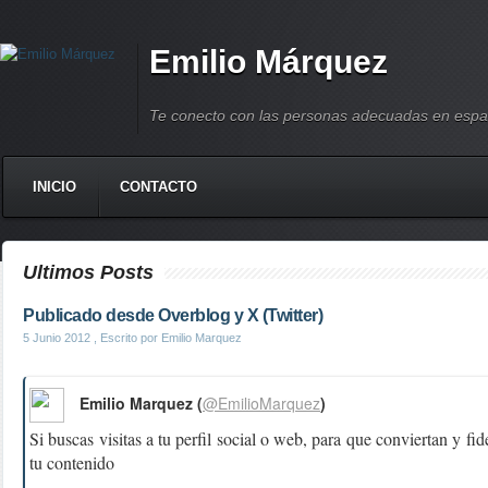
Emilio Márquez
Te conecto con las personas adecuadas en espa
INICIO
CONTACTO
Ultimos Posts
Publicado desde Overblog y X (Twitter)
5 Junio 2012
, Escrito por Emilio Marquez
Emilio Marquez (
@EmilioMarquez
)
Si buscas visitas a tu perfil social o web, para que conviertan y fid
tu contenido