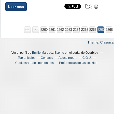
Leer más
<<
<
2200
2210
2220
2230
2240
2250
2260
2261
2262
2263
2264
2265
2266
2267
2268
Theme: Classica
Ver el perfil de
Emilio Marquez Espino
en el portal de Overblog
Top artículos
Contacto
Abuse report
C.G.U.
Cookies y datos personales
Preferencias de las cookies