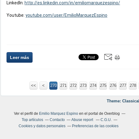
LinkedIn: 
http://es.linkedin.com/in/emiliomarquezespino/
Youtube: 
youtube.com/user/EmilioMarquezEspino
Leer más
<<
<
200
210
220
230
240
250
260
270
271
272
273
274
275
276
277
278
Theme: Classica
Ver el perfil de
Emilio Marquez Espino
en el portal de Overblog
Top artículos
Contacto
Abuse report
C.G.U.
Cookies y datos personales
Preferencias de las cookies